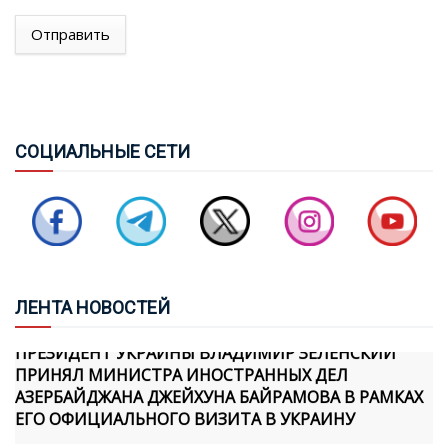
ТУРЦИЯ, САУДОВСКАЯ АРАВИЯ И ПАКИСТАН
Отправить
ПОДПИШУТ СОГЛАШЕНИЕ О СОВМЕСТНОЙ
ОБОРОНЕ
СОВБЕЗ ТУРЦИИ: ЧЕРНОЕ И КАСПИЙСКОЕ МОРЯ НЕ
СОЦ
ИАЛЬНЫЕ СЕТИ
ДОЛЖНЫ ПРЕВРАЩАТЬСЯ В ЗОНЫ КОНФЛИКТА
БАЙРАМОВ И БУДАНОВ ОБСУДИЛИ ОТНОШЕНИЯ
МЕЖДУ АЗЕРБАЙДЖАНОМ И УКРАИНОЙ
ЛЕН
ТА НОВОСТЕЙ
ПРЕЗИДЕНТ УКРАИНЫ ВЛАДИМИР ЗЕЛЕНСКИЙ
ПРИНЯЛ МИНИСТРА ИНОСТРАННЫХ ДЕЛ
АЗЕРБАЙДЖАНА ДЖЕЙХУНА БАЙРАМОВА В РАМКАХ
ЕГО ОФИЦИАЛЬНОГО ВИЗИТА В УКРАИНУ