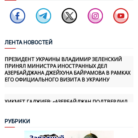
ДОЛЖНЫ ПРЕВРАЩАТЬСЯ В ЗОНЫ КОНФЛИКТА
БАЙРАМОВ И БУДАНОВ ОБСУДИЛИ ОТНОШЕНИЯ
МЕЖДУ АЗЕРБАЙДЖАНОМ И УКРАИНОЙ
ЛЕН
ТА НОВОСТЕЙ
ПРЕЗИДЕНТ УКРАИНЫ ВЛАДИМИР ЗЕЛЕНСКИЙ
ПРИНЯЛ МИНИСТРА ИНОСТРАННЫХ ДЕЛ
АЗЕРБАЙДЖАНА ДЖЕЙХУНА БАЙРАМОВА В РАМКАХ
ЕГО ОФИЦИАЛЬНОГО ВИЗИТА В УКРАИНУ
ХИКМЕТ ГАДЖИЕВ: «АЗЕРБАЙДЖАН ПОДТВЕРДИЛ
СВОЮ ПРИВЕРЖЕННОСТЬ МИРУ ПРАКТИЧЕСКИМИ
ШАГАМИ, И МЫ ОСОЗНАЕМ, ЧТО АРМЯНСКАЯ
СТОРОНА ТАКЖЕ ПРИНЯЛА НОВУЮ
РУБ
РИКИ
ГЕОПОЛИТИЧЕСКУЮ РЕАЛЬНОСТЬ И ФОРМИРУЕТ
СВОЮ ПОЛИТИКУ В ЭТОМ НАПРАВЛЕНИИ»