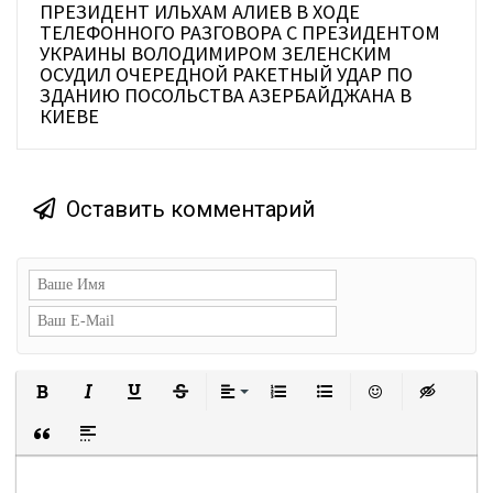
ПРЕЗИДЕНТ ИЛЬХАМ АЛИЕВ В ХОДЕ
ТЕЛЕФОННОГО РАЗГОВОРА С ПРЕЗИДЕНТОМ
УКРАИНЫ ВОЛОДИМИРОМ ЗЕЛЕНСКИМ
ОСУДИЛ ОЧЕРЕДНОЙ РАКЕТНЫЙ УДАР ПО
ЗДАНИЮ ПОСОЛЬСТВА АЗЕРБАЙДЖАНА В
КИЕВЕ
Оставить комментарий
Полужирный
Курсив
Подчеркнутый
Зачеркнутый
Выравнивание
Нумерованный список
Маркированный сп
Вставить с
Встав
Вставка цитаты
Вставка спойлера