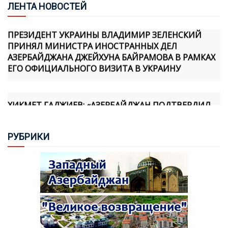
ЛЕН
ТА НОВОСТЕЙ
ПРЕЗИДЕНТ УКРАИНЫ ВЛАДИМИР ЗЕЛЕНСКИЙ
ПРИНЯЛ МИНИСТРА ИНОСТРАННЫХ ДЕЛ
АЗЕРБАЙДЖАНА ДЖЕЙХУНА БАЙРАМОВА В РАМКАХ
ЕГО ОФИЦИАЛЬНОГО ВИЗИТА В УКРАИНУ
ХИКМЕТ ГАДЖИЕВ: «АЗЕРБАЙДЖАН ПОДТВЕРДИЛ
СВОЮ ПРИВЕРЖЕННОСТЬ МИРУ ПРАКТИЧЕСКИМИ
ШАГАМИ, И МЫ ОСОЗНАЕМ, ЧТО АРМЯНСКАЯ
СТОРОНА ТАКЖЕ ПРИНЯЛА НОВУЮ
РУБ
РИКИ
ГЕОПОЛИТИЧЕСКУЮ РЕАЛЬНОСТЬ И ФОРМИРУЕТ
СВОЮ ПОЛИТИКУ В ЭТОМ НАПРАВЛЕНИИ»
«TÜRKIYE GAZETESI» ИСКАЗИЛА РЯД
ВЫСКАЗЫВАНИЙ ХИКМЕТА ГАДЖИЕВА