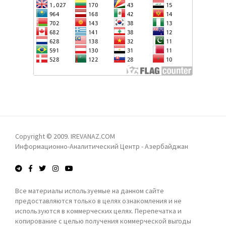
СПЕЦИАЛЬНОГО ПОСЛАННИКА ЕЩЕ НЕ ПРИНЯТО
МИХАИЛ КАВЕЛАШВИЛИ: АЗЕРБАЙДЖАН,
ТУРЦИЯ СТРАНЫ ЦЕНТРАЛЬНОЙ АЗИИ, А ТАКЖЕ
КИТАЙ ВЫСОКО ОЦЕНИВАЮТ РОЛЬ ГРУЗИИ В
РЕГИОНЕ
АЙХАН ГАДЖИЗАДЕ: ОФИЦИАЛЬНЫЙ БАКУ ОТВЕРГ
ЗАЯВЛЕНИЕ ФРАНЦИИ ПО ДЕЛУ МАРТИНА РАЙАНА
В БАКУ НАС ВСТРЕТИЛИ ОЧЕНЬ ТЕПЛО -
АРМЯНСКИЙ БОРЕЦ
РЕВАНШИСТСКОЕ ФЭНТЕЗИ: ДОГНАТЬ И
Copyright © 2009. IREVANAZ.COM
ПЕРЕГНАТЬ АЗЕРБАЙДЖАН? - ЛЕЙЛА
Информационно-Аналитический Центр - Азербайджан
ТАРИВЕРДИЕВА
Все материалы используемые на данном сайте
ПРОКУРАТУРА АРМЕНИИ НАПРАВИЛА В СУД
предоставляются только в целях ознакомления и не
УГОЛОВНОЕ ДЕЛО ПРОТИВ КАТОЛИКОСА ВСЕХ
используются в коммерческих целях. Перепечатка и
АРМЯН ГАРЕГИНА II
копирование с целью получения коммерческой выгоды