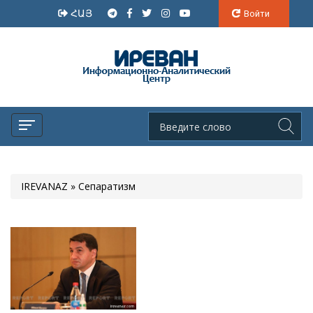
ՀԱՅ
Войти
IREVANAZ
» Сепаратизм