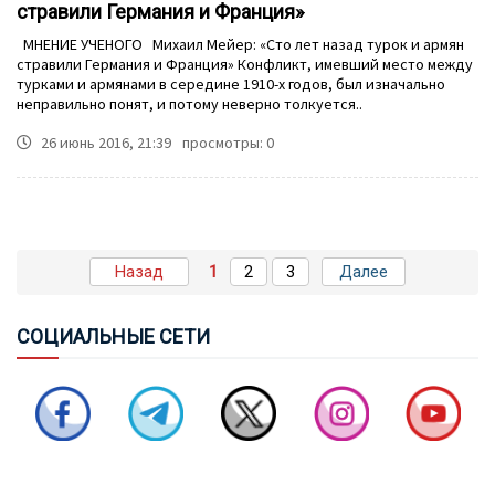
стравили Германия и Франция»
МНЕНИЕ УЧЕНОГО Михаил Мейер: «Сто лет назад турок и армян
стравили Германия и Франция» Конфликт, имевший место между
турками и армянами в середине 1910-х годов, был изначально
неправильно понят, и потому неверно толкуется..
26 июнь 2016, 21:39
просмотры: 0
ТУРЦИЯ, САУДОВСКАЯ АРАВИЯ И ПАКИСТАН
ПОДПИШУТ СОГЛАШЕНИЕ О СОВМЕСТНОЙ
ОБОРОНЕ
Назад
1
2
3
Далее
СОЦ
ИАЛЬНЫЕ СЕТИ
СОВБЕЗ ТУРЦИИ: ЧЕРНОЕ И КАСПИЙСКОЕ МОРЯ НЕ
ДОЛЖНЫ ПРЕВРАЩАТЬСЯ В ЗОНЫ КОНФЛИКТА
БАЙРАМОВ И БУДАНОВ ОБСУДИЛИ ОТНОШЕНИЯ
МЕЖДУ АЗЕРБАЙДЖАНОМ И УКРАИНОЙ