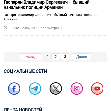
Гаспарян Владимир Сергеевич – бывший
начальник полиции Армении
Гаспарян Владимир Сергеевич – бывший начальник полиции
Армении..
17 июль 2019, 08:39
просмотры: 0
БИГ ОСУДИЛ ЗАКОНОДАТЕЛЬНУЮ ИНИЦИАТИВУ
Назад
1
2
3
Далее
АССАМБЛЕИ КОРСИКИ, СВЯЗАННУЮ С Т.Н.
"АРЦАХОМ"
СОЦ
ИАЛЬНЫЕ СЕТИ
САБИНА АЛИЕВА: МИННАЯ ОПАСНОСТЬ ОСТАЕТСЯ
СЕРЬЕЗНОЙ УГРОЗОЙ ДЛЯ АЗЕРБАЙДЖАНА
ПОЧЕМУ ВИЗИТ ПРЕЗИДЕНТА ИЛЬХАМА АЛИЕВА В
ЛЕН
ТА НОВОСТЕЙ