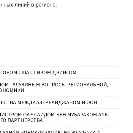
И
нных линий в регионе.
С
П
Р
У
В
Т
Т
Г
А
П
С
Г
АТОРОМ США СТИВОМ ДЭЙНСОМ
О
ЛОМ ГАЛУЗИНЫМ ВОПРОСЫ РЕГИОНАЛЬНОЙ,
КОНОМИКИ
С
ЕСТВА МЕЖДУ АЗЕРБАЙДЖАНОМ И ООН
З
С
НИСТРОМ ОАЭ САИДОМ БЕН МУБАРАКОМ АЛЬ-
ГО ПАРТНЕРСТВА
БСУДИЛИ НОРМАЛИЗАЦИЮ МЕЖДУ БАКУ И
В