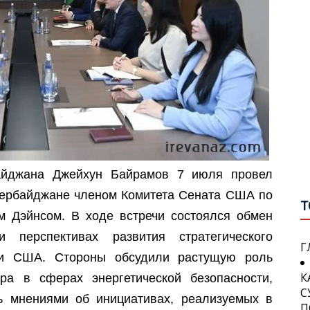
П
А
С
С
П
О
В
Н
П
П
И
П
айджана Джейхун Байрамов 7 июля провел
П
W
С
Азербайджане членом Комитета Сената США по
Я
Т
У
 Дэйнсом. В ходе встречи состоялся обмен
В
Г
перспективах развития стратегического
 и США. Стороны обсудили растущую роль
К
П
С
ра в сферах энергетической безопасности,
П
П
ь мнениями об инициативах, реализуемых в
Г
П