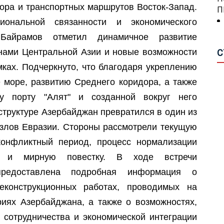
ора и транспортных маршрутов Восток-Запад.
А
ональной связанности и экономического
П
П
 Байрамов отметил динамичное развитие
С
Н
П
анами Центральной Азии и новые возможности
Р
С
М
мках. Подчеркнуто, что благодаря укреплению
Ш
е море, развитию Среднего коридора, а также
А
О
у порту "Алят" и созданной вокруг него
О
А
М
труктуре Азербайджан превратился в один из
П
узлов Евразии. Стороны рассмотрели текущую
А
онфликтный период, процесс нормализации
В
Г
А
ий и мирную повестку. В ходе встречи
предоставлена подробная информация о
О
В
еконструкционных работах, проводимых на
Р
З
риях Азербайджана, а также о возможностях,
П
И
Т
 сотрудничества и экономической интеграции