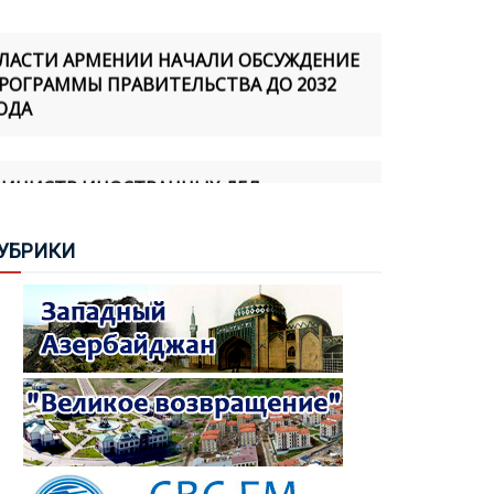
ЛАСТИ АРМЕНИИ НАЧАЛИ ОБСУЖДЕНИЕ
РОГРАММЫ ПРАВИТЕЛЬСТВА ДО 2032
ОДА
ИНИСТР ИНОСТРАННЫХ ДЕЛ
ЗЕРБАЙДЖАНА ПРИБЫЛ С ОФИЦИАЛЬНЫМ
ИЗИТОМ В УКРАИНУ
УБ
РИКИ
ИГ ОСУДИЛ ЗАКОНОДАТЕЛЬНУЮ
НИЦИАТИВУ АССАМБЛЕИ КОРСИКИ,
ВЯЗАННУЮ С Т.Н. "АРЦАХОМ"
АБИНА АЛИЕВА: МИННАЯ ОПАСНОСТЬ
СТАЕТСЯ СЕРЬЕЗНОЙ УГРОЗОЙ ДЛЯ
ЗЕРБАЙДЖАНА