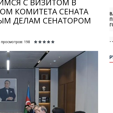
ИМСЯ С ВИЗИТОМ В
В
ОМ КОМИТЕТА СЕНАТА
П
Г
ЫМ ДЕЛАМ СЕНАТОРОМ
М
А
просмотров: 198
В
Р
Б
И
С
С
О
А