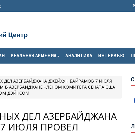
е
Х
П
АН
РЕАЛЬНАЯ АРМЕНИЯ
АНАЛИТИКА
ИНТЕРВЬЮ
П
М
О
Т
С
Г
Х ДЕЛ АЗЕРБАЙДЖАНА ДЖЕЙХУН БАЙРАМОВ 7 ИЮЛЯ
Ф
М В АЗЕРБАЙДЖАНЕ ЧЛЕНОМ КОМИТЕТА СЕНАТА США
Н
ВОМ ДЭЙНСОМ
НЫХ ДЕЛ АЗЕРБАЙДЖАНА
«
В
 7 ИЮЛЯ ПРОВЕЛ
Л