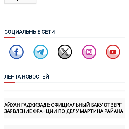
ПРЕЗИДЕНТ ИЛЬХАМ АЛИЕВ: ОТНОШЕНИЯ СО
СТРАНАМИ ЦЕНТРАЛЬНОЙ АЗИИ ЯВЛЯЮТСЯ
ОДНИМ ИЗ ПРИОРИТЕТОВ ВНЕШНЕЙ ПОЛИТИКИ
АЗЕРБАЙДЖАНА
СОЦ
ИАЛЬНЫЕ СЕТИ
ПЕРВОЕ СУДЕБНОЕ ЗАСЕДАНИЕ ПО ДЕЛУ ПРОТИВ
КАТОЛИКОСА ВСЕХ АРМЯН ГАРЕГИНА II СОСТОИТСЯ
7 АВГУСТА
ПАШИНЯН: РЕШЕНИЕ ОТНОСИТЕЛЬНО
ЛЕН
ТА НОВОСТЕЙ
СПЕЦИАЛЬНОГО ПОСЛАННИКА ЕЩЕ НЕ ПРИНЯТО
АЙХАН ГАДЖИЗАДЕ: ОФИЦИАЛЬНЫЙ БАКУ ОТВЕРГ
ЗАЯВЛЕНИЕ ФРАНЦИИ ПО ДЕЛУ МАРТИНА РАЙАНА
В БАКУ НАС ВСТРЕТИЛИ ОЧЕНЬ ТЕПЛО -