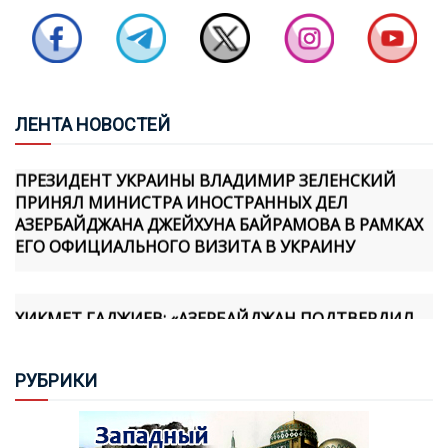
БАЙРАМОВ И БУДАНОВ ОБСУДИЛИ ОТНОШЕНИЯ
МЕЖДУ АЗЕРБАЙДЖАНОМ И УКРАИНОЙ
ЛЕН
ТА НОВОСТЕЙ
ПРЕЗИДЕНТ УКРАИНЫ ВЛАДИМИР ЗЕЛЕНСКИЙ
ПРИНЯЛ МИНИСТРА ИНОСТРАННЫХ ДЕЛ
АЗЕРБАЙДЖАНА ДЖЕЙХУНА БАЙРАМОВА В РАМКАХ
ЕГО ОФИЦИАЛЬНОГО ВИЗИТА В УКРАИНУ
ХИКМЕТ ГАДЖИЕВ: «АЗЕРБАЙДЖАН ПОДТВЕРДИЛ
СВОЮ ПРИВЕРЖЕННОСТЬ МИРУ ПРАКТИЧЕСКИМИ
ШАГАМИ, И МЫ ОСОЗНАЕМ, ЧТО АРМЯНСКАЯ
СТОРОНА ТАКЖЕ ПРИНЯЛА НОВУЮ
РУБ
РИКИ
ГЕОПОЛИТИЧЕСКУЮ РЕАЛЬНОСТЬ И ФОРМИРУЕТ
СВОЮ ПОЛИТИКУ В ЭТОМ НАПРАВЛЕНИИ»