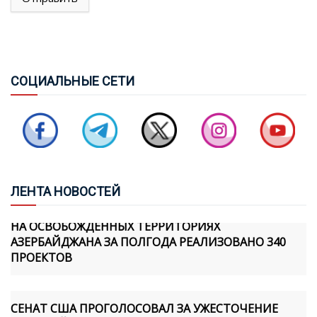
ЭКОНОМИЧЕСКИЕ ВОПРОСЫ
ПАШИНЯН ПОЗВОНИЛ ИЛЬХАМУ АЛИЕВУ, ЛИДЕРЫ
СОЦ
ИАЛЬНЫЕ СЕТИ
ОБСУДИЛИ TRIPP И ПРОДВИЖЕНИЕ МИРНОГО
ПРОЦЕССА
АРЬЕ ЛАЙТСТОУН: США ПЕРЕЗАПУСТИЛИ
ОТНОШЕНИЯ С АЗЕРБАЙДЖАНОМ И АРМЕНИЕЙ
ЛЕН
ТА НОВОСТЕЙ
НА ОСВОБОЖДЕННЫХ ТЕРРИТОРИЯХ
АЗЕРБАЙДЖАНА ЗА ПОЛГОДА РЕАЛИЗОВАНО 340
ПРОЕКТОВ
СЕНАТ США ПРОГОЛОСОВАЛ ЗА УЖЕСТОЧЕНИЕ
САНКЦИЙ ПРОТИВ РОССИИ И ИРАНА