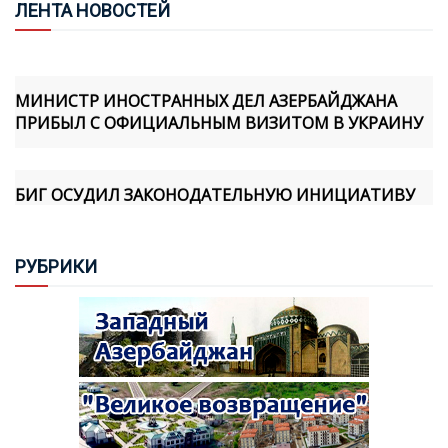
ЛЕН
ТА НОВОСТЕЙ
МИНИСТР ИНОСТРАННЫХ ДЕЛ АЗЕРБАЙДЖАНА
ПРИБЫЛ С ОФИЦИАЛЬНЫМ ВИЗИТОМ В УКРАИНУ
БИГ ОСУДИЛ ЗАКОНОДАТЕЛЬНУЮ ИНИЦИАТИВУ
АССАМБЛЕИ КОРСИКИ, СВЯЗАННУЮ С Т.Н.
"АРЦАХОМ"
РУБ
РИКИ
САБИНА АЛИЕВА: МИННАЯ ОПАСНОСТЬ ОСТАЕТСЯ
СЕРЬЕЗНОЙ УГРОЗОЙ ДЛЯ АЗЕРБАЙДЖАНА
ПОЧЕМУ ВИЗИТ ПРЕЗИДЕНТА ИЛЬХАМА АЛИЕВА В
КЫРГЫЗСТАН СТАЛ СОБЫТИЕМ СТРАТЕГИЧЕСКОГО
МАСШТАБА