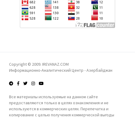
РЕГИОНЕ
АЙХАН ГАДЖИЗАДЕ: ОФИЦИАЛЬНЫЙ БАКУ ОТВЕРГ
ЗАЯВЛЕНИЕ ФРАНЦИИ ПО ДЕЛУ МАРТИНА РАЙАНА
В БАКУ НАС ВСТРЕТИЛИ ОЧЕНЬ ТЕПЛО -
АРМЯНСКИЙ БОРЕЦ
РЕВАНШИСТСКОЕ ФЭНТЕЗИ: ДОГНАТЬ И
Copyright © 2009. IREVANAZ.COM
ПЕРЕГНАТЬ АЗЕРБАЙДЖАН? - ЛЕЙЛА
Информационно-Аналитический Центр - Азербайджан
ТАРИВЕРДИЕВА
Все материалы используемые на данном сайте
ПРОКУРАТУРА АРМЕНИИ НАПРАВИЛА В СУД
предоставляются только в целях ознакомления и не
УГОЛОВНОЕ ДЕЛО ПРОТИВ КАТОЛИКОСА ВСЕХ
используются в коммерческих целях. Перепечатка и
АРМЯН ГАРЕГИНА II
копирование с целью получения коммерческой выгоды
запрещены!
АЗЕРБАЙДЖАНСКАЯ ДЕЛЕГАЦИЯ ВО ГЛАВЕ С