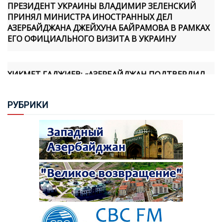
ПРИНЯЛ МИНИСТРА ИНОСТРАННЫХ ДЕЛ
АЗЕРБАЙДЖАНА ДЖЕЙХУНА БАЙРАМОВА В РАМКАХ
ЕГО ОФИЦИАЛЬНОГО ВИЗИТА В УКРАИНУ
ХИКМЕТ ГАДЖИЕВ: «АЗЕРБАЙДЖАН ПОДТВЕРДИЛ
СВОЮ ПРИВЕРЖЕННОСТЬ МИРУ ПРАКТИЧЕСКИМИ
ШАГАМИ, И МЫ ОСОЗНАЕМ, ЧТО АРМЯНСКАЯ
СТОРОНА ТАКЖЕ ПРИНЯЛА НОВУЮ
РУБ
РИКИ
ГЕОПОЛИТИЧЕСКУЮ РЕАЛЬНОСТЬ И ФОРМИРУЕТ
СВОЮ ПОЛИТИКУ В ЭТОМ НАПРАВЛЕНИИ»
«TÜRKIYE GAZETESI» ИСКАЗИЛА РЯД
ВЫСКАЗЫВАНИЙ ХИКМЕТА ГАДЖИЕВА
ВЛАСТИ АРМЕНИИ НАЧАЛИ ОБСУЖДЕНИЕ
ПРОГРАММЫ ПРАВИТЕЛЬСТВА ДО 2032 ГОДА