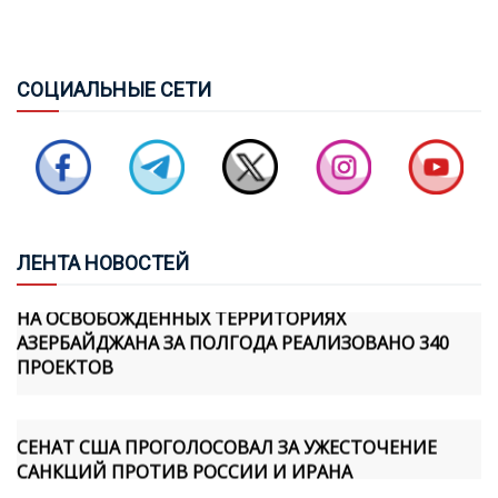
ПАШИНЯН ПОЗВОНИЛ ИЛЬХАМУ АЛИЕВУ, ЛИДЕРЫ
ОБСУДИЛИ TRIPP И ПРОДВИЖЕНИЕ МИРНОГО
СОЦ
ИАЛЬНЫЕ СЕТИ
ПРОЦЕССА
АРЬЕ ЛАЙТСТОУН: США ПЕРЕЗАПУСТИЛИ
ОТНОШЕНИЯ С АЗЕРБАЙДЖАНОМ И АРМЕНИЕЙ
ЛЕН
ТА НОВОСТЕЙ
НА ОСВОБОЖДЕННЫХ ТЕРРИТОРИЯХ
АЗЕРБАЙДЖАНА ЗА ПОЛГОДА РЕАЛИЗОВАНО 340
ПРОЕКТОВ
СЕНАТ США ПРОГОЛОСОВАЛ ЗА УЖЕСТОЧЕНИЕ
САНКЦИЙ ПРОТИВ РОССИИ И ИРАНА