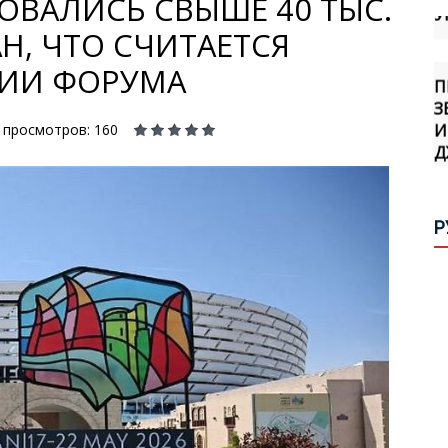
ОВАЛИСЬ СВЫШЕ 40 ТЫС.
АН, ЧТО СЧИТАЕТСЯ
П
РИИ ФОРУМА
З
И
Д
просмотров: 160
О
Х
Р
П
М
О
Т
Г
Ф
Н
«