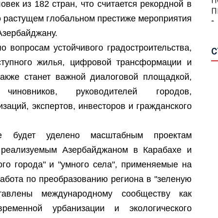
овек из 182 стран, что считается рекордной в
О
А
 о растущем глобальном престиже мероприятия
О
А
Азербайджану.
П
о вопросам устойчивого градостроительства,
С
П
А
А
ступного жилья, цифровой трансформации и
С
А
акже станет важной диалоговой площадкой,
П
 чиновников, руководителей городов,
Н
Р
заций, экспертов, инвесторов и гражданского
Н
М
П
Ш
е будет уделено масштабным проектам
Г
, реализуемым Азербайджаном в Карабахе и
П
С
ого города" и "умного села", применяемые на
О
Я
работа по преобразованию региона в "зеленую
В
В
З
ставлены международному сообществу как
И
ременной урбанизации и экологического