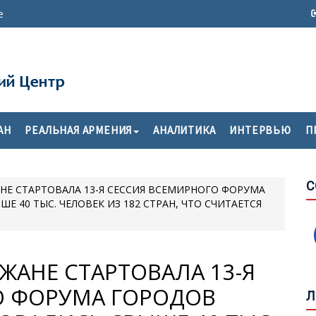
е
Т
П
АН
РЕАЛЬНАЯ АРМЕНИЯ
АНАЛИТИКА
ИНТЕРВЬЮ
П
О
С
Я СЕССИЯ ВСЕМИРНОГО ФОРУМА
С
 40 ТЫС. ЧЕЛОВЕК ИЗ 182 СТРАН, ЧТО СЧИТАЕТСЯ
М
К
НЕ СТАРТОВАЛА 13-Я
Б
О ФОРУМА ГОРОДОВ
О
Л
У