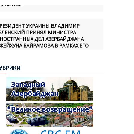
РЕЗИДЕНТ УКРАИНЫ ВЛАДИМИР
ЕЛЕНСКИЙ ПРИНЯЛ МИНИСТРА
НОСТРАННЫХ ДЕЛ АЗЕРБАЙДЖАНА
ЖЕЙХУНА БАЙРАМОВА В РАМКАХ ЕГО
ФИЦИАЛЬНОГО ВИЗИТА В УКРАИНУ
ИКМЕТ ГАДЖИЕВ: «АЗЕРБАЙДЖАН
УБ
РИКИ
ОДТВЕРДИЛ СВОЮ ПРИВЕРЖЕННОСТЬ
ИРУ ПРАКТИЧЕСКИМИ ШАГАМИ, И МЫ
СОЗНАЕМ, ЧТО АРМЯНСКАЯ СТОРОНА
АКЖЕ ПРИНЯЛА НОВУЮ
ЕОПОЛИТИЧЕСКУЮ РЕАЛЬНОСТЬ И
ОРМИРУЕТ СВОЮ ПОЛИТИКУ В ЭТОМ
АПРАВЛЕНИИ»
TÜRKIYE GAZETESI» ИСКАЗИЛА РЯД