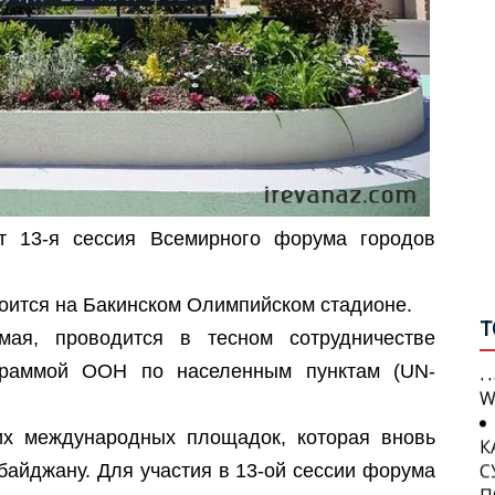
В
В
С
П
П
Г
О
В
У
М
т 13-я сессия Всемирного форума городов
Г
А
В
П
тоится на Бакинском Олимпийском стадионе.
И
Т
ая, проводится в тесном сотрудничестве
П
Б
W
граммой ООН по населенным пунктам (UN-
И
С
К
х международных площадок, которая вновь
С
П
байджану. Для участия в 13-ой сессии форума
С
П