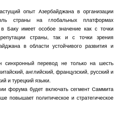
П
И
П
С
астущий опыт Азербайджана в организации
Г
Р
оль страны на глобальных платформах
Т
в Баку имеет особое значение как с точки
Т
П
репутации страны, так и с точки зрения
Г
С
айджана в области устойчивого развития и
П
н синхронный перевод не только на шесть
А
итайский, английский, французский, русский и
О
ий и турецкий языки.
М
ии форума будет включать сегмент Саммита
ше повышает политическое и стратегическое
В
А