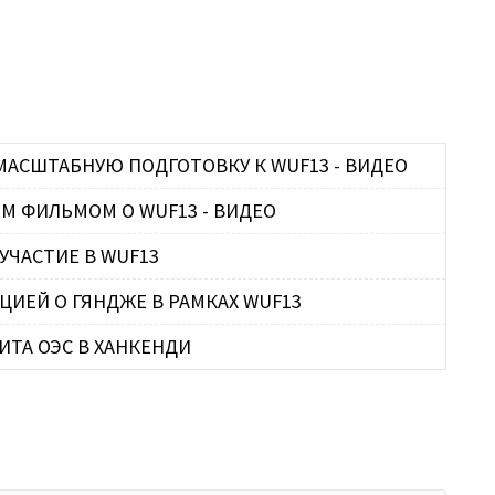
Р
П
Т
П
У
МАСШТАБНУЮ ПОДГОТОВКУ К WUF13 - ВИДЕО
В
 ФИЛЬМОМ О WUF13 - ВИДЕО
УЧАСТИЕ В WUF13
А
П
ИЕЙ О ГЯНДЖЕ В РАМКАХ WUF13
С
Г
ТА ОЭС В ХАНКЕНДИ
О