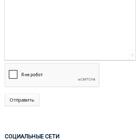
0
Отправить
ПРЕЗИДЕНТ ИЛЬХАМ АЛИЕВ: ОТНОШЕНИЯ СО
СТРАНАМИ ЦЕНТРАЛЬНОЙ АЗИИ ЯВЛЯЮТСЯ
ОДНИМ ИЗ ПРИОРИТЕТОВ ВНЕШНЕЙ ПОЛИТИКИ
АЗЕРБАЙДЖАНА
СОЦ
ИАЛЬНЫЕ СЕТИ