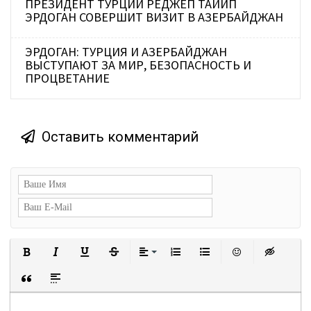
ПРЕЗИДЕНТ ТУРЦИИ РЕДЖЕП ТАЙИП
ЭРДОГАН СОВЕРШИТ ВИЗИТ В АЗЕРБАЙДЖАН
ЭРДОГАН: ТУРЦИЯ И АЗЕРБАЙДЖАН
ВЫСТУПАЮТ ЗА МИР, БЕЗОПАСНОСТЬ И
ПРОЦВЕТАНИЕ
Оставить комментарий
Полужирный
Курсив
Подчеркнутый
Зачеркнутый
Выравнивание
Нумерованный список
Маркированный сп
Вставить с
Встав
Вставка цитаты
Вставка спойлера