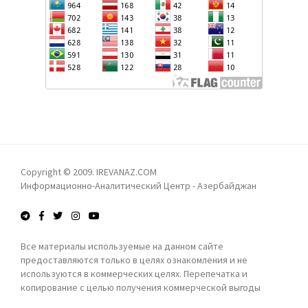
ТУРЦИЯ СТРАНЫ ЦЕНТРАЛЬНОЙ АЗИИ, А ТАКЖЕ
КИТАЙ ВЫСОКО ОЦЕНИВАЮТ РОЛЬ ГРУЗИИ В
РЕГИОНЕ
АЙХАН ГАДЖИЗАДЕ: ОФИЦИАЛЬНЫЙ БАКУ ОТВЕРГ
ЗАЯВЛЕНИЕ ФРАНЦИИ ПО ДЕЛУ МАРТИНА РАЙАНА
В БАКУ НАС ВСТРЕТИЛИ ОЧЕНЬ ТЕПЛО -
АРМЯНСКИЙ БОРЕЦ
РЕВАНШИСТСКОЕ ФЭНТЕЗИ: ДОГНАТЬ И
Copyright © 2009. IREVANAZ.COM
ПЕРЕГНАТЬ АЗЕРБАЙДЖАН? - ЛЕЙЛА
Информационно-Аналитический Центр - Азербайджан
ТАРИВЕРДИЕВА
ПРОКУРАТУРА АРМЕНИИ НАПРАВИЛА В СУД
Все материалы используемые на данном сайте
УГОЛОВНОЕ ДЕЛО ПРОТИВ КАТОЛИКОСА ВСЕХ
предоставляются только в целях ознакомления и не
АРМЯН ГАРЕГИНА II
используются в коммерческих целях. Перепечатка и
копирование с целью получения коммерческой выгоды
запрещены!