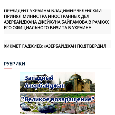
ПРЕЗИДЕНТ УКРАИНЫ ВЛАДИМИР ЗЕЛЕНСКИЙ
ПРИНЯЛ МИНИСТРА ИНОСТРАННЫХ ДЕЛ
АЗЕРБАЙДЖАНА ДЖЕЙХУНА БАЙРАМОВА В РАМКАХ
ЕГО ОФИЦИАЛЬНОГО ВИЗИТА В УКРАИНУ
ХИКМЕТ ГАДЖИЕВ: «АЗЕРБАЙДЖАН ПОДТВЕРДИЛ
СВОЮ ПРИВЕРЖЕННОСТЬ МИРУ ПРАКТИЧЕСКИМИ
ШАГАМИ, И МЫ ОСОЗНАЕМ, ЧТО АРМЯНСКАЯ
СТОРОНА ТАКЖЕ ПРИНЯЛА НОВУЮ
РУБ
РИКИ
ГЕОПОЛИТИЧЕСКУЮ РЕАЛЬНОСТЬ И ФОРМИРУЕТ
СВОЮ ПОЛИТИКУ В ЭТОМ НАПРАВЛЕНИИ»
«TÜRKIYE GAZETESI» ИСКАЗИЛА РЯД
ВЫСКАЗЫВАНИЙ ХИКМЕТА ГАДЖИЕВА
ВЛАСТИ АРМЕНИИ НАЧАЛИ ОБСУЖДЕНИЕ