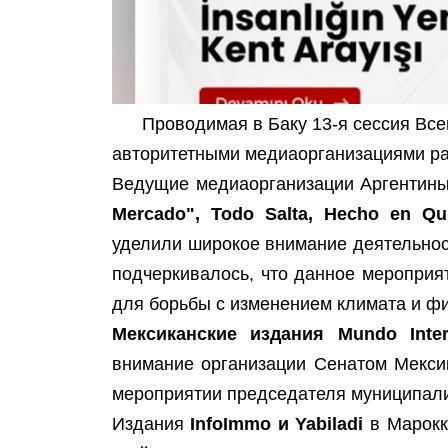
Проводимая в Баку 13-я сессия Вс
авторитетными медиаорганизациями ра
Ведущие медиаорганизации Аргентин
Mercado", Todo Salta, Hecho en Quil
уделили широкое внимание деятельност
подчеркивалось, что данное меропри
для борьбы с изменением климата и ф
Мексиканские издания Mundo Intern
внимание организации Сенатом Мекси
мероприятии председателя муниципали
Издания
InfoImmo и Yabiladi
в Марокк