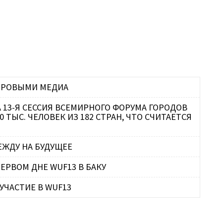
П
И
П
С
Г
Р
Т
Т
П
Г
С
П
МИРОВЫМИ МЕДИА
ОВ
 ТЫС. ЧЕЛОВЕК ИЗ 182 СТРАН, ЧТО СЧИТАЕТСЯ
А
О
М
ЕЖДУ НА БУДУЩЕЕ
ЕРВОМ ДНЕ WUF13 В БАКУ
В
УЧАСТИЕ В WUF13
А