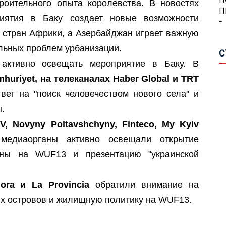
П
роительного опыта королевства. В новостях
О
А
риятия в Баку создает новые возможности
О
А
и стран Африки, а Азербайджан играет важную
П
льных проблем урбанизации.
С
П
А
активно освещать мероприятие в Баку. В
А
С
А
huriyet, на телеканалах Haber Global и TRT
П
вет на "поиск человечеством нового села" и
Н
.
Р
Н
М
П
V, Novyny Poltavshchyny, Finteco, My Kyiv
Ш
едиаорганы активно освещали открытие
аны на WUF13 и презентацию "украинской
Г
П
С
О
Я
ra и La Provincia
обратили внимание на
В
В
З
х островов и жилищную политику на WUF13.
И