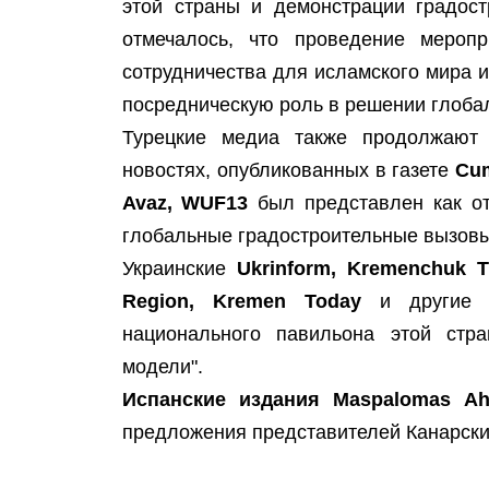
этой страны и демонстрации градост
отмечалось, что проведение мероп
сотрудничества для исламского мира 
посредническую роль в решении глоба
Турецкие медиа также продолжают 
новостях, опубликованных в газете
Cum
Avaz, WUF13
был представлен как от
глобальные градостроительные вызовы
Украинские
Ukrinform, Kremenchuk T
Region, Kremen Today
и другие м
национального павильона этой стр
модели".
Испанские издания Maspalomas Aho
предложения представителей Канарски