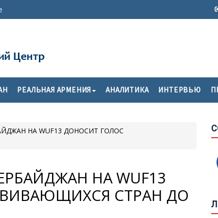
е
Т
П
АН
РЕАЛЬНАЯ АРМЕНИЯ
АНАЛИТИКА
ИНТЕРВЬЮ
П
О
С
АЙДЖАН НА WUF13 ДОНОСИТ ГОЛОС
С
М
К
ЕРБАЙДЖАН НА WUF13
ЗВИВАЮЩИХСЯ СТРАН ДО
Б
О
Л
У