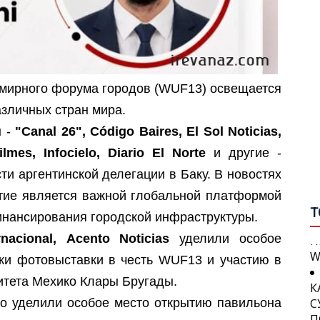
В
В
С
П
П
емирного форума городов (WUF13) освещается
Г
О
зличных стран мира.
В
ы -
"Canal 26", Código Baires, El Sol Noticias,
У
М
mes, Infocielo, Diario El Norte
и другие -
Г
А
и аргентинской делегации в Баку. В новостях
В
П
ятие является важной глобальной платформой
И
Т
инансирования городской инфраструктуры.
П
Б
acional, Acento Noticias
уделили особое
W
И
ки фотовыставки в честь WUF13 и участию в
С
К
тета Мехико Клары Бругады.
С
о уделили особое место открытию павильона
П
С