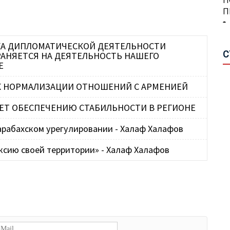
В
П
А
П
А
КА ДИПЛОМАТИЧЕСКОЙ ДЕЯТЕЛЬНОСТИ
Н
П
С
РАНЯЕТСЯ НА ДЕЯТЕЛЬНОСТЬ НАШЕГО
Р
С
Е
М
Г
Ш
О
 К НОРМАЛИЗАЦИИ ОТНОШЕНИЙ С АРМЕНИЕЙ
Г
УЕТ ОБЕСПЕЧЕНИЮ СТАБИЛЬНОСТИ В РЕГИОНЕ
С
П
арабахском урегулировании - Халаф Халафов
З
Т
С
С
ксию своей территории» - Халаф Халафов
Д
Р
В
Р
О
Г
А
П
А