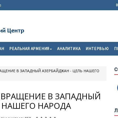
е
Б
АН
РЕАЛЬНАЯ АРМЕНИЯ
АНАЛИТИКА
ИНТЕРВЬЮ
П
И
С
С
РАЩЕНИЕ В ЗАПАДНЫЙ АЗЕРБАЙДЖАН - ЦЕЛЬ НАШЕГО
С
О
А
ЗВРАЩЕНИЕ В ЗАПАДНЫЙ
Ь НАШЕГО НАРОДА
П
А
Л
С