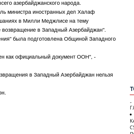
П
всего азербайджанского народа.
тель министра иностранных дел Халаф
шаниях в Милли Меджлисе на тему
А
С
е возвращение в Западный Азербайджан".
О
П
М
ения" была подготовлена Общиной Западного
О
В
ен как официальный документ ООН", -
В
П
А
И
возвращения в Западный Азербайджан нельзя
П
W
Р
Т
он.
П
У
Т
Г
К
П
С
У
П