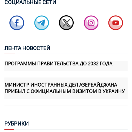
СОЦ
ИАЛЬНЫЕ СЕТИ
СВОЮ ПОЛИТИКУ В ЭТОМ НАПРАВЛЕНИИ»
«TÜRKIYE GAZETESI» ИСКАЗИЛА РЯД
ВЫСКАЗЫВАНИЙ ХИКМЕТА ГАДЖИЕВА
ЛЕН
ТА НОВОСТЕЙ
ВЛАСТИ АРМЕНИИ НАЧАЛИ ОБСУЖДЕНИЕ
ПРОГРАММЫ ПРАВИТЕЛЬСТВА ДО 2032 ГОДА
МИНИСТР ИНОСТРАННЫХ ДЕЛ АЗЕРБАЙДЖАНА
ПРИБЫЛ С ОФИЦИАЛЬНЫМ ВИЗИТОМ В УКРАИНУ
БИГ ОСУДИЛ ЗАКОНОДАТЕЛЬНУЮ ИНИЦИАТИВУ
АССАМБЛЕИ КОРСИКИ, СВЯЗАННУЮ С Т.Н.
"АРЦАХОМ"
РУБ
РИКИ