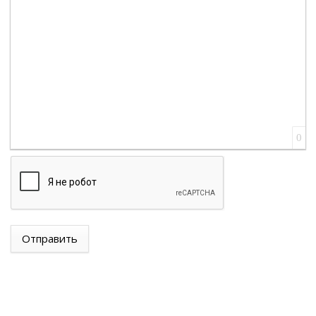
0
Отправить
ХИКМЕТ ГАДЖИЕВ: «АЗЕРБАЙДЖАН ПОДТВЕРДИЛ
СВОЮ ПРИВЕРЖЕННОСТЬ МИРУ ПРАКТИЧЕСКИМИ
ШАГАМИ, И МЫ ОСОЗНАЕМ, ЧТО АРМЯНСКАЯ
СТОРОНА ТАКЖЕ ПРИНЯЛА НОВУЮ
ГЕОПОЛИТИЧЕСКУЮ РЕАЛЬНОСТЬ И ФОРМИРУЕТ