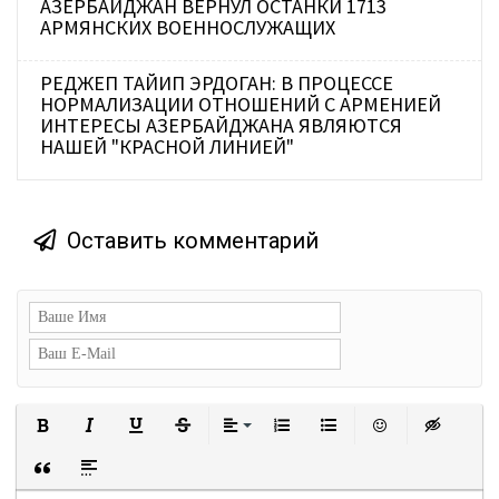
АЗЕРБАЙДЖАН ВЕРНУЛ ОСТАНКИ 1713
АРМЯНСКИХ ВОЕННОСЛУЖАЩИХ
РЕДЖЕП ТАЙИП ЭРДОГАН: В ПРОЦЕССЕ
НОРМАЛИЗАЦИИ ОТНОШЕНИЙ С АРМЕНИЕЙ
ИНТЕРЕСЫ АЗЕРБАЙДЖАНА ЯВЛЯЮТСЯ
НАШЕЙ "КРАСНОЙ ЛИНИЕЙ"
Оставить комментарий
Полужирный
Курсив
Подчеркнутый
Зачеркнутый
Выравнивание
Нумерованный список
Маркированный сп
Вставить с
Встав
Вставка цитаты
Вставка спойлера