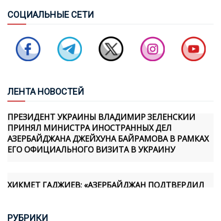
СОЦ
ИАЛЬНЫЕ СЕТИ
СОВБЕЗ ТУРЦИИ: ЧЕРНОЕ И КАСПИЙСКОЕ МОРЯ НЕ
ДОЛЖНЫ ПРЕВРАЩАТЬСЯ В ЗОНЫ КОНФЛИКТА
БАЙРАМОВ И БУДАНОВ ОБСУДИЛИ ОТНОШЕНИЯ
МЕЖДУ АЗЕРБАЙДЖАНОМ И УКРАИНОЙ
ЛЕН
ТА НОВОСТЕЙ
ПРЕЗИДЕНТ УКРАИНЫ ВЛАДИМИР ЗЕЛЕНСКИЙ
ПРИНЯЛ МИНИСТРА ИНОСТРАННЫХ ДЕЛ
АЗЕРБАЙДЖАНА ДЖЕЙХУНА БАЙРАМОВА В РАМКАХ
ЕГО ОФИЦИАЛЬНОГО ВИЗИТА В УКРАИНУ
ХИКМЕТ ГАДЖИЕВ: «АЗЕРБАЙДЖАН ПОДТВЕРДИЛ
СВОЮ ПРИВЕРЖЕННОСТЬ МИРУ ПРАКТИЧЕСКИМИ
ШАГАМИ, И МЫ ОСОЗНАЕМ, ЧТО АРМЯНСКАЯ
СТОРОНА ТАКЖЕ ПРИНЯЛА НОВУЮ
РУБ
РИКИ