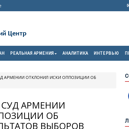
е
Т
АН
РЕАЛЬНАЯ АРМЕНИЯ
АНАЛИТИКА
ИНТЕРВЬЮ
П
П
О
С
Д АРМЕНИИ ОТКЛОНИЛ ИСКИ ОППОЗИЦИИ ОБ
С
М
К
СУД АРМЕНИИ
ПОЗИЦИИ ОБ
Б
Л
О
ЛЬТАТОВ ВЫБОРОВ
У