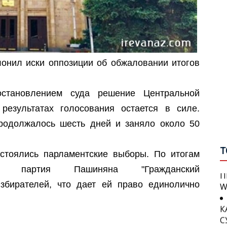
«
В
В
С
П
лонил иски оппозиции об обжаловании итогов
П
Г
О
В
становлением суда решение Центральной
У
результатах голосования остается в силе.
М
Г
А
продолжалось шесть дней и заняло около 50
В
П
Т
И
стоялись парламентские выборы. По итогам
П
Б
, партия Пашиняна "Гражданский
W
И
збирателей, что дает ей право единолично
С
К
С
П