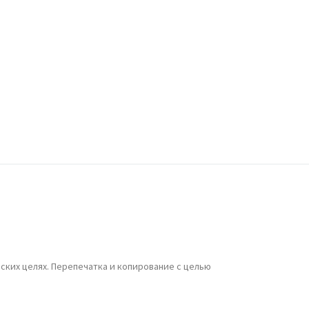
ЕВАНШИСТСКОЕ ФЭНТЕЗИ: ДОГНАТЬ И
ЕРЕГНАТЬ АЗЕРБАЙДЖАН? - ЛЕЙЛА
АРИВЕРДИЕВА
РОКУРАТУРА АРМЕНИИ НАПРАВИЛА В СУД
ГОЛОВНОЕ ДЕЛО ПРОТИВ КАТОЛИКОСА
СЕХ АРМЯН ГАРЕГИНА II
ЗЕРБАЙДЖАНСКАЯ ДЕЛЕГАЦИЯ ВО ГЛАВЕ С
РЕДСЕДАТЕЛЕМ МИЛЛИ МЕДЖЛИСА
АХИБОЙ ГАФАРОВОЙ ПОСЕТИЛА РЯД
ОСУДАРСТВЕННЫХ И ИСТОРИЧЕСКИХ
БЪЕКТОВ В ЭФИОПИИ
ских целях. Перепечатка и копирование с целью