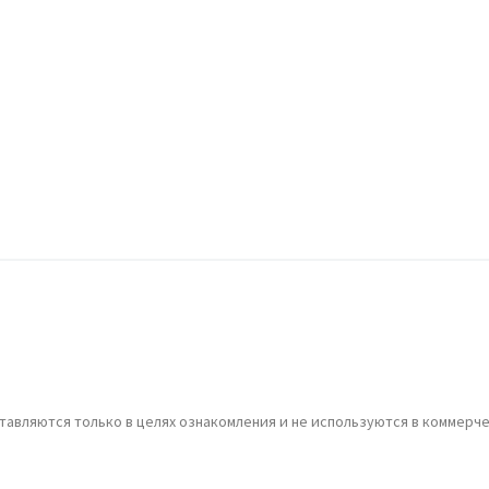
Р
П
Т
П
У
В
А
П
С
Г
О
авляются только в целях ознакомления и не используются в коммерче