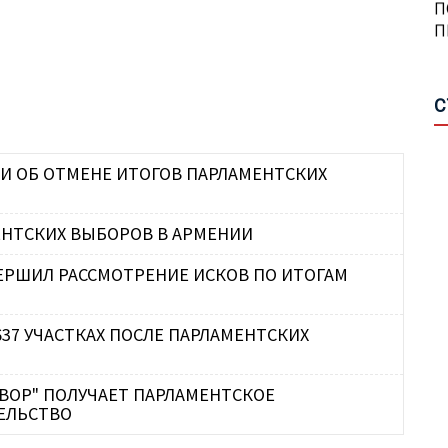
С
П
О
А
О
А
П
С
П
А
А
С
А
КИ ОБ ОТМЕНЕ ИТОГОВ ПАРЛАМЕНТСКИХ
П
Н
Р
ЕНТСКИХ ВЫБОРОВ В АРМЕНИИ
Н
М
П
Ш
ЕРШИЛ РАССМОТРЕНИЕ ИСКОВ ПО ИТОГАМ
Г
П
637 УЧАСТКАХ ПОСЛЕ ПАРЛАМЕНТСКИХ
С
О
Я
В
ВОР" ПОЛУЧАЕТ ПАРЛАМЕНТСКОЕ
В
З
ЕЛЬСТВО
И