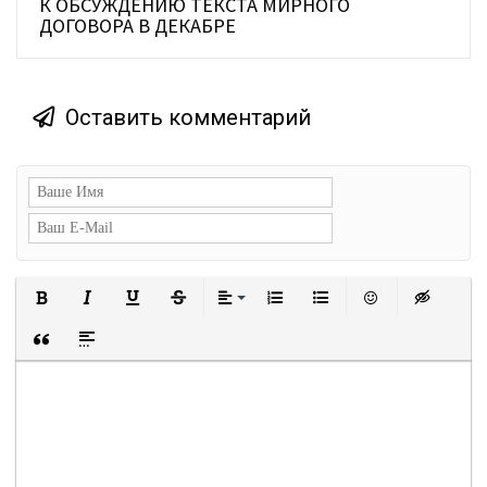
К ОБСУЖДЕНИЮ ТЕКСТА МИРНОГО
ДОГОВОРА В ДЕКАБРЕ
Оставить комментарий
Полужирный
Курсив
Подчеркнутый
Зачеркнутый
Выравнивание
Нумерованный список
Маркированный сп
Вставить с
Встав
Вставка цитаты
Вставка спойлера