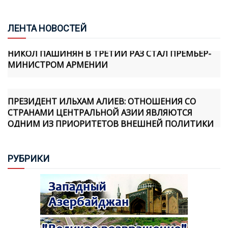
МАСШТАБА
ЛЕН
ТА НОВОСТЕЙ
НИКОЛ ПАШИНЯН В ТРЕТИЙ РАЗ СТАЛ ПРЕМЬЕР-
МИНИСТРОМ АРМЕНИИ
ПРЕЗИДЕНТ ИЛЬХАМ АЛИЕВ: ОТНОШЕНИЯ СО
СТРАНАМИ ЦЕНТРАЛЬНОЙ АЗИИ ЯВЛЯЮТСЯ
ОДНИМ ИЗ ПРИОРИТЕТОВ ВНЕШНЕЙ ПОЛИТИКИ
АЗЕРБАЙДЖАНА
ПЕРВОЕ СУДЕБНОЕ ЗАСЕДАНИЕ ПО ДЕЛУ ПРОТИВ
РУБ
РИКИ
КАТОЛИКОСА ВСЕХ АРМЯН ГАРЕГИНА II СОСТОИТСЯ
7 АВГУСТА
ПАШИНЯН: РЕШЕНИЕ ОТНОСИТЕЛЬНО