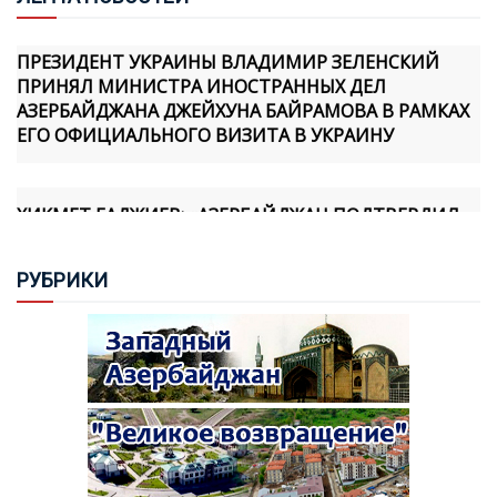
ПРЕЗИДЕНТ УКРАИНЫ ВЛАДИМИР ЗЕЛЕНСКИЙ
ПРИНЯЛ МИНИСТРА ИНОСТРАННЫХ ДЕЛ
АЗЕРБАЙДЖАНА ДЖЕЙХУНА БАЙРАМОВА В РАМКАХ
ЕГО ОФИЦИАЛЬНОГО ВИЗИТА В УКРАИНУ
ХИКМЕТ ГАДЖИЕВ: «АЗЕРБАЙДЖАН ПОДТВЕРДИЛ
СВОЮ ПРИВЕРЖЕННОСТЬ МИРУ ПРАКТИЧЕСКИМИ
ШАГАМИ, И МЫ ОСОЗНАЕМ, ЧТО АРМЯНСКАЯ
СТОРОНА ТАКЖЕ ПРИНЯЛА НОВУЮ
РУБ
РИКИ
ГЕОПОЛИТИЧЕСКУЮ РЕАЛЬНОСТЬ И ФОРМИРУЕТ
СВОЮ ПОЛИТИКУ В ЭТОМ НАПРАВЛЕНИИ»
«TÜRKIYE GAZETESI» ИСКАЗИЛА РЯД
ВЫСКАЗЫВАНИЙ ХИКМЕТА ГАДЖИЕВА