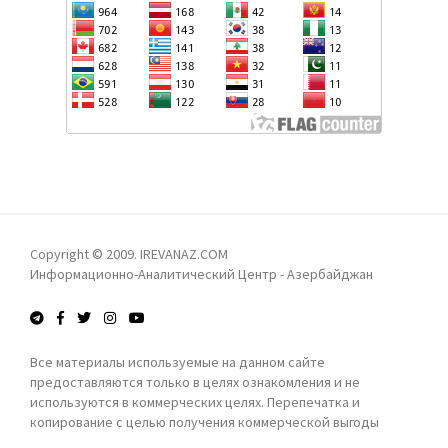
ТУРЦИЯ СТРАНЫ ЦЕНТРАЛЬНОЙ АЗИИ, А ТАКЖЕ
КИТАЙ ВЫСОКО ОЦЕНИВАЮТ РОЛЬ ГРУЗИИ В
РЕГИОНЕ
АЙХАН ГАДЖИЗАДЕ: ОФИЦИАЛЬНЫЙ БАКУ ОТВЕРГ
ЗАЯВЛЕНИЕ ФРАНЦИИ ПО ДЕЛУ МАРТИНА РАЙАНА
В БАКУ НАС ВСТРЕТИЛИ ОЧЕНЬ ТЕПЛО -
АРМЯНСКИЙ БОРЕЦ
РЕВАНШИСТСКОЕ ФЭНТЕЗИ: ДОГНАТЬ И
Copyright © 2009. IREVANAZ.COM
Информационно-Аналитический Центр - Азербайджан
ПЕРЕГНАТЬ АЗЕРБАЙДЖАН? - ЛЕЙЛА
ТАРИВЕРДИЕВА
Все материалы используемые на данном сайте
ПРОКУРАТУРА АРМЕНИИ НАПРАВИЛА В СУД
предоставляются только в целях ознакомления и не
УГОЛОВНОЕ ДЕЛО ПРОТИВ КАТОЛИКОСА ВСЕХ
используются в коммерческих целях. Перепечатка и
АРМЯН ГАРЕГИНА II
копирование с целью получения коммерческой выгоды
запрещены!