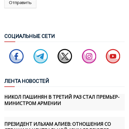
АССАМБЛЕИ КОРСИКИ, СВЯЗАННУЮ С Т.Н.
Отправить
"АРЦАХОМ"
САБИНА АЛИЕВА: МИННАЯ ОПАСНОСТЬ ОСТАЕТСЯ
СЕРЬЕЗНОЙ УГРОЗОЙ ДЛЯ АЗЕРБАЙДЖАНА
СОЦ
ИАЛЬНЫЕ СЕТИ
ПОЧЕМУ ВИЗИТ ПРЕЗИДЕНТА ИЛЬХАМА АЛИЕВА В
КЫРГЫЗСТАН СТАЛ СОБЫТИЕМ СТРАТЕГИЧЕСКОГО
МАСШТАБА
ЛЕН
ТА НОВОСТЕЙ
НИКОЛ ПАШИНЯН В ТРЕТИЙ РАЗ СТАЛ ПРЕМЬЕР-
МИНИСТРОМ АРМЕНИИ
ПРЕЗИДЕНТ ИЛЬХАМ АЛИЕВ: ОТНОШЕНИЯ СО
СТРАНАМИ ЦЕНТРАЛЬНОЙ АЗИИ ЯВЛЯЮТСЯ