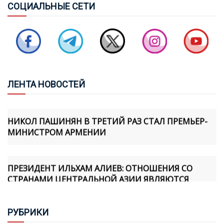
СОЦ
ИАЛЬНЫЕ СЕТИ
САБИНА АЛИЕВА: МИННАЯ ОПАСНОСТЬ ОСТАЕТСЯ
СЕРЬЕЗНОЙ УГРОЗОЙ ДЛЯ АЗЕРБАЙДЖАНА
ПОЧЕМУ ВИЗИТ ПРЕЗИДЕНТА ИЛЬХАМА АЛИЕВА В
КЫРГЫЗСТАН СТАЛ СОБЫТИЕМ СТРАТЕГИЧЕСКОГО
МАСШТАБА
ЛЕН
ТА НОВОСТЕЙ
НИКОЛ ПАШИНЯН В ТРЕТИЙ РАЗ СТАЛ ПРЕМЬЕР-
МИНИСТРОМ АРМЕНИИ
ПРЕЗИДЕНТ ИЛЬХАМ АЛИЕВ: ОТНОШЕНИЯ СО
СТРАНАМИ ЦЕНТРАЛЬНОЙ АЗИИ ЯВЛЯЮТСЯ
ОДНИМ ИЗ ПРИОРИТЕТОВ ВНЕШНЕЙ ПОЛИТИКИ
АЗЕРБАЙДЖАНА
РУБ
РИКИ