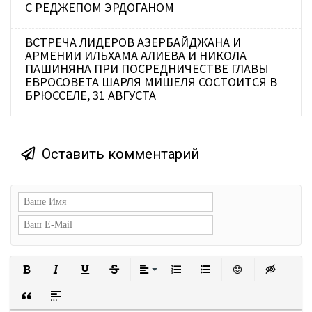
С РЕДЖЕПОМ ЭРДОГАНОМ
ВСТРЕЧА ЛИДЕРОВ АЗЕРБАЙДЖАНА И
АРМЕНИИ ИЛЬХАМА АЛИЕВА И НИКОЛА
ПАШИНЯНА ПРИ ПОСРЕДНИЧЕСТВЕ ГЛАВЫ
ЕВРОСОВЕТА ШАРЛЯ МИШЕЛЯ СОСТОИТСЯ В
БРЮССЕЛЕ, 31 АВГУСТА
Оставить комментарий
Полужирный
Курсив
Подчеркнутый
Зачеркнутый
Выравнивание
Нумерованный список
Маркированный сп
Вставить с
Встав