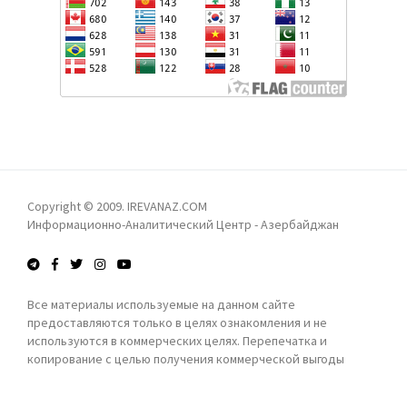
АЗЕРБАЙДЖАНА, СОДЕРЖАЩИЕСЯ В
ЗАКОНОПРОЕКТЕ H.R. 9087 - ОН СЛУЖИТ
ПРЕЗИДЕНТ ДОНАЛЬД ТРАМП: ТУРЦИЯ - ВЕРНЫЙ
ИНТЕРЕСАМ АРМЯНСКОГО ЛОББИ
СОЮЗНИК СОЕДИНЕННЫХ ШТАТОВ, НИКТО НЕ
МОЖЕТ ПОМЕШАТЬ ПОСТАВЛЯТЬ F-35 ЭТОЙ
СТРАНЕ
БАКИНСКИЙ АПЕЛЛЯЦИОННЫЙ СУД ПРОДОЛЖИЛ
СЛУШАНИЯ ПО ЖАЛОБАМ ГРАЖДАН АРМЕНИИ
Copyright © 2009. IREVANAZ.COM
Информационно-Аналитический Центр - Азербайджан
АЗЕРБАЙДЖАН В I ПОЛУГОДИИ ВЛОЖИЛ В КАРАБАХ
И ВОСТОЧНЫЙ ЗАНГЕЗУР БОЛЕЕ 1 МЛРД МАНАТОВ
Все материалы используемые на данном сайте
предоставляются только в целях ознакомления и не
Президент ИЛЬХАМ АЛИЕВ ПОЗДРАВИЛ
используются в коммерческих целях. Перепечатка и
МАЛЬДИВСКОГО КОЛЛЕГУ МОХАММЕДА МУИЗЗУ:
копирование с целью получения коммерческой выгоды
«НАС РАДУЕТ ДИНАМИКА РАЗВИТИЯ ОТНОШЕНИЙ
запрещены!
МЕЖДУ АЗЕРБАЙДЖАНОМ И МАЛЬДИВАМИ»