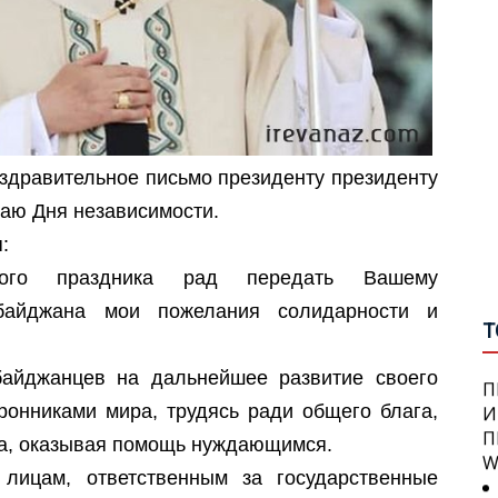
С
С
О
А
здравительное письмо президенту президенту
аю Дня независимости.
П
А
С
:
С
П
ого праздника рад передать Вашему
О
рбайджана мои пожелания солидарности и
В
Т
Н
П
П
айджанцев на дальнейшее развитие своего
И
оронниками мира, трудясь ради общего блага,
П
W
ка, оказывая помощь нуждающимся.
П
С
лицам, ответственным за государственные
У
Я