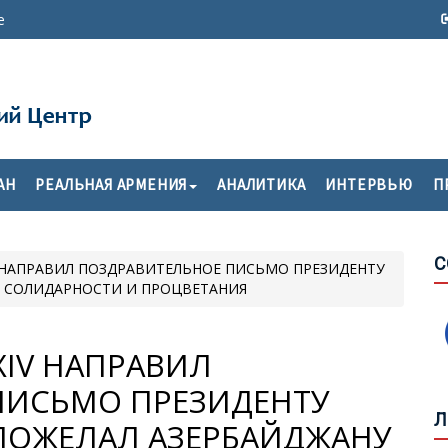
е
АН
РЕАЛЬНАЯ АРМЕНИЯ
АНАЛИТИКА
ИНТЕРВЬЮ
П
С
V НАПРАВИЛ ПОЗДРАВИТЕЛЬНОЕ ПИСЬМО ПРЕЗИДЕНТУ
У СОЛИДАРНОСТИ И ПРОЦВЕТАНИЯ
Х
П
М
XIV НАПРАВИЛ
О
ПИСЬМО ПРЕЗИДЕНТУ
Т
Г
Л
ПОЖЕЛАЛ АЗЕРБАЙДЖАНУ
Ф