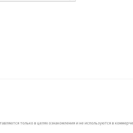
С
З
С
В
Р
Г
С
А
П
А
В
В
О
авляются только в целях ознакомления и не используются в коммерче