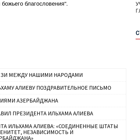
Г
 божьего благословения".
В
К
С
П
П
С
П
П
Г
А
П
П
Н
С
Р
СВЯЗИ МЕЖДУ НАШИМИ НАРОДАМИ
П
М
Ш
ЬХАМУ АЛИЕВУ ПОЗДРАВИТЕЛЬНОЕ ПИСЬМО
О
НИЯМИ АЗЕРБАЙДЖАНА
А
А
О
ВИЛ ПРЕЗИДЕНТА ИЛЬХАМА АЛИЕВА
П
М
А
ТА ИЛЬХАМА АЛИЕВА: «СОЕДИНЕННЫЕ ШТАТЫ
РЕНИТЕТ, НЕЗАВИСИМОСТЬ И
Г
В
РБАЙДЖАНА»