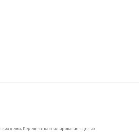
УН ЦЗЮНЬ: АЗЕРБАЙДЖАН ВНЕС
НАЧИТЕЛЬНЫЙ ВКЛАД В УКРЕПЛЕНИЕ
ТАБИЛЬНОСТИ И РАЗВИТИЕ РЕГИОНА
 БАКИНСКОМ СУДЕ ПРОДОЛЖИЛОСЬ
АССМОТРЕНИЕ АПЕЛЛЯЦИОННЫХ ЖАЛОБ
РАЖДАН АРМЕНИИ
ПИКЕР МИЛЛИ МЕДЖЛИСА
ЗЕРБАЙДЖАНА САХИБА ГАФАРОВА
РИБЫЛА С ОФИЦИАЛЬНЫМ ВИЗИТОМ В
ДДИС-АБЕБУ: В ХОДЕ ВИЗИТА НАМЕЧЕНЫ
СТРЕЧИ И ПЕРЕГОВОРЫ С
ЫСОКОПОСТАВЛЕННЫМИ
ФИЦИАЛЬНЫМИ ЛИЦАМИ ЭФИОПИИ
ских целях. Перепечатка и копирование с целью