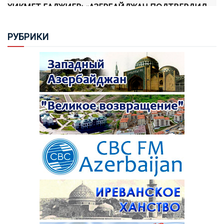
СВОЮ ПРИВЕРЖЕННОСТЬ МИРУ ПРАКТИЧЕСКИМИ
ШАГАМИ, И МЫ ОСОЗНАЕМ, ЧТО АРМЯНСКАЯ
СТОРОНА ТАКЖЕ ПРИНЯЛА НОВУЮ
РУБ
РИКИ
ГЕОПОЛИТИЧЕСКУЮ РЕАЛЬНОСТЬ И ФОРМИРУЕТ
СВОЮ ПОЛИТИКУ В ЭТОМ НАПРАВЛЕНИИ»
«TÜRKIYE GAZETESI» ИСКАЗИЛА РЯД
ВЫСКАЗЫВАНИЙ ХИКМЕТА ГАДЖИЕВА
ВЛАСТИ АРМЕНИИ НАЧАЛИ ОБСУЖДЕНИЕ
ПРОГРАММЫ ПРАВИТЕЛЬСТВА ДО 2032 ГОДА
ПРЕЗИДЕНТ ИЛЬХАМ АЛИЕВ: СЕГОДНЯ
МИНИСТР ИНОСТРАННЫХ ДЕЛ АЗЕРБАЙДЖАНА
СЛОВАЦКО-АЗЕРБАЙДЖАНСКИЕ ПОЛИТИЧЕСКИЕ
ПРИБЫЛ С ОФИЦИАЛЬНЫМ ВИЗИТОМ В УКРАИНУ
СВЯЗИ НАХОДЯТСЯ НА ОЧЕНЬ ВЫСОКОМ УРОВНЕ, И
ВЗАИМНЫЕ ВИЗИТЫ НАГЛЯДНО ЭТО