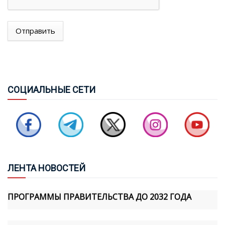
Отправить
ХИКМЕТ ГАДЖИЕВ: «АЗЕРБАЙДЖАН ПОДТВЕРДИЛ
СВОЮ ПРИВЕРЖЕННОСТЬ МИРУ ПРАКТИЧЕСКИМИ
ШАГАМИ, И МЫ ОСОЗНАЕМ, ЧТО АРМЯНСКАЯ
СТОРОНА ТАКЖЕ ПРИНЯЛА НОВУЮ
ГЕОПОЛИТИЧЕСКУЮ РЕАЛЬНОСТЬ И ФОРМИРУЕТ
СОЦ
ИАЛЬНЫЕ СЕТИ
СВОЮ ПОЛИТИКУ В ЭТОМ НАПРАВЛЕНИИ»
«TÜRKIYE GAZETESI» ИСКАЗИЛА РЯД
ВЫСКАЗЫВАНИЙ ХИКМЕТА ГАДЖИЕВА
ЛЕН
ТА НОВОСТЕЙ
ВЛАСТИ АРМЕНИИ НАЧАЛИ ОБСУЖДЕНИЕ
ПРОГРАММЫ ПРАВИТЕЛЬСТВА ДО 2032 ГОДА