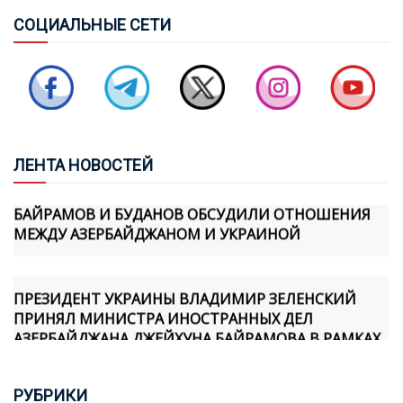
ТУРЦИЯ, САУДОВСКАЯ АРАВИЯ И ПАКИСТАН
СОЦ
ИАЛЬНЫЕ СЕТИ
ПОДПИШУТ СОГЛАШЕНИЕ О СОВМЕСТНОЙ
ОБОРОНЕ
СОВБЕЗ ТУРЦИИ: ЧЕРНОЕ И КАСПИЙСКОЕ МОРЯ НЕ
ДОЛЖНЫ ПРЕВРАЩАТЬСЯ В ЗОНЫ КОНФЛИКТА
ЛЕН
ТА НОВОСТЕЙ
БАЙРАМОВ И БУДАНОВ ОБСУДИЛИ ОТНОШЕНИЯ
МЕЖДУ АЗЕРБАЙДЖАНОМ И УКРАИНОЙ
ПРЕЗИДЕНТ УКРАИНЫ ВЛАДИМИР ЗЕЛЕНСКИЙ
ПРИНЯЛ МИНИСТРА ИНОСТРАННЫХ ДЕЛ
АЗЕРБАЙДЖАНА ДЖЕЙХУНА БАЙРАМОВА В РАМКАХ
ЕГО ОФИЦИАЛЬНОГО ВИЗИТА В УКРАИНУ
РУБ
РИКИ