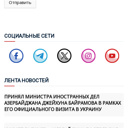
Отправить
ПОДПИШУТ СОГЛАШЕНИЕ О СОВМЕСТНОЙ
ОБОРОНЕ
СОВБЕЗ ТУРЦИИ: ЧЕРНОЕ И КАСПИЙСКОЕ МОРЯ НЕ
СОЦ
ИАЛЬНЫЕ СЕТИ
ДОЛЖНЫ ПРЕВРАЩАТЬСЯ В ЗОНЫ КОНФЛИКТА
БАЙРАМОВ И БУДАНОВ ОБСУДИЛИ ОТНОШЕНИЯ
МЕЖДУ АЗЕРБАЙДЖАНОМ И УКРАИНОЙ
ЛЕН
ТА НОВОСТЕЙ
ПРЕЗИДЕНТ УКРАИНЫ ВЛАДИМИР ЗЕЛЕНСКИЙ
ПРИНЯЛ МИНИСТРА ИНОСТРАННЫХ ДЕЛ
АЗЕРБАЙДЖАНА ДЖЕЙХУНА БАЙРАМОВА В РАМКАХ
ЕГО ОФИЦИАЛЬНОГО ВИЗИТА В УКРАИНУ
ХИКМЕТ ГАДЖИЕВ: «АЗЕРБАЙДЖАН ПОДТВЕРДИЛ