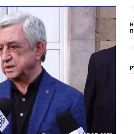
Н
П
П
С
Я
В
Р
П
П
Г
П
С
П