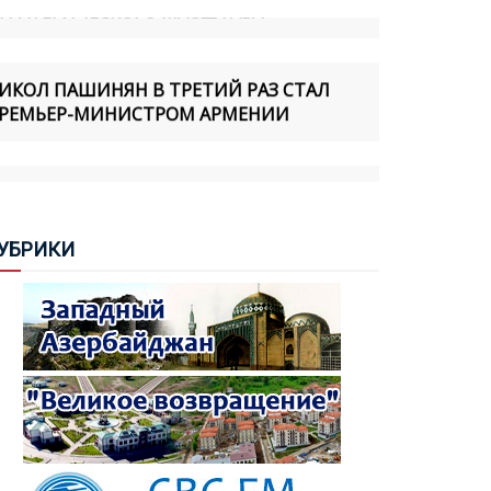
ИКОЛ ПАШИНЯН В ТРЕТИЙ РАЗ СТАЛ
РЕМЬЕР-МИНИСТРОМ АРМЕНИИ
РЕЗИДЕНТ ИЛЬХАМ АЛИЕВ: ОТНОШЕНИЯ
О СТРАНАМИ ЦЕНТРАЛЬНОЙ АЗИИ
ВЛЯЮТСЯ ОДНИМ ИЗ ПРИОРИТЕТОВ
НЕШНЕЙ ПОЛИТИКИ АЗЕРБАЙДЖАНА
УБ
РИКИ
ЕРВОЕ СУДЕБНОЕ ЗАСЕДАНИЕ ПО ДЕЛУ
РОТИВ КАТОЛИКОСА ВСЕХ АРМЯН
АРЕГИНА II СОСТОИТСЯ 7 АВГУСТА
АШИНЯН: РЕШЕНИЕ ОТНОСИТЕЛЬНО
ПЕЦИАЛЬНОГО ПОСЛАННИКА ЕЩЕ НЕ
РИНЯТО