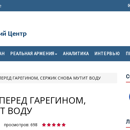
е
Б
И
АН
РЕАЛЬНАЯ АРМЕНИЯ
АНАЛИТИКА
ИНТЕРВЬЮ
П
С
С
С
ПЕРЕД ГАРЕГИНОМ, СЕРЖИК СНОВА МУТИТ ВОДУ
О
А
ПЕРЕД ГАРЕГИНОМ,
Т ВОДУ
П
А
Л
С
просмотров: 698