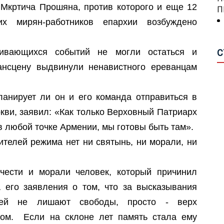
 Мкртича Прошяна, против которого и еще 12
А
их мирян-работников епархии возбуждено
П
А
Н
П
Р
чивающихся событий не могли остаться и
С
С
М
Г
ансцену выдвинули ненавистного ереванцам
Ш
О
Г
ланирует ли он и его команда отправиться в
С
ркви, заявил: «Как только Верховный Патриарх
О
З
в любой точке Армении, мы готовы быть там».
А
С
П
ителей режима нет ни святынь, ни морали, ни
А
В
чести и морали человек, который причинил
И
Р
С
 его заявления о том, что за высказывания
Г
Р
дей не лишают свободы, просто - верх
О
дом. Если на склоне лет память стала ему