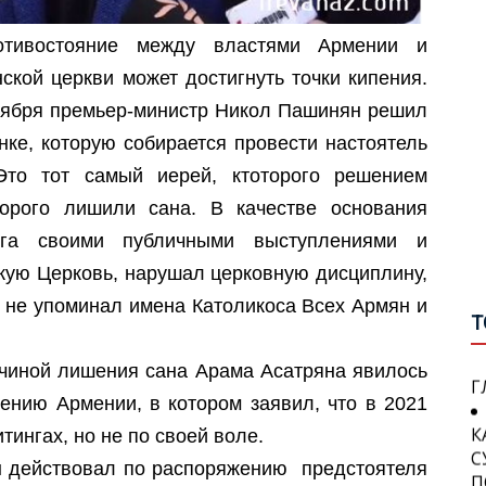
отивостояние между властями Армении и
А
ской церкви может достигнуть точки кипения.
С
О
ября премьер-министр Никол Пашинян решил
П
М
нке, которую собирается провести настоятель
О
В
Это тот самый иерей, ктоторого решением
В
орого лишили сана. В качестве основания
П
А
И
рига своими публичными выступлениями и
П
кую Церковь, нарушал церковную дисциплину,
W
Р
о не упоминал имена Католикоса Всех Армян и
Т
П
У
Т
Г
ичиной лишения сана Арама Асатряна явилось
ению Армении, в котором заявил, что в 2021
К
П
С
тингах, но не по своей воле.
У
П
он действовал по распоряжению предстоятеля
В
П