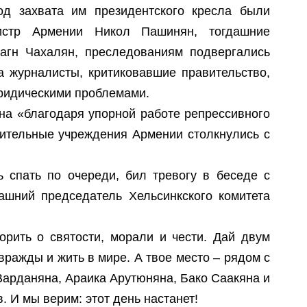
С
В
од захвата им президентского кресла были
А
З
истр Армении Никол Пашинян, тогдашние
П
И
А
агн Чахалян, преследованиям подвергались
В
Т
 а журналисты, критиковавшие правительство,
В
Т
юридическими проблемами.
О
Г
яна «благодаря упорной работе репрессивного
вительные учреждения Армении столкнулись с
А
У
О
ь спать по очереди, бил тревогу в беседе с
В
дашний председатель Хельсинкского комитета
П
Р
ворить о святости, морали и чести. Дай двум
ражды и жить в мире. А твое место – рядом с
Ч
арданяна, Араика Арутюняна, Бако Саакяна и
Р
. И мы верим: этот день настанет!