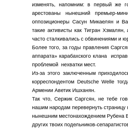
изменять, напомним: в первый же г
арестованы нынешний премьер-мин
оппозиционеры Сасун Микаелян и Ва
такие активисты как Тигран Хзмалян,
часто сталкивались с обвинениями и 
Более того, за годы правления Саргс
аппарата» карабахского клана испра
проблемой нехватки мест.
Из-за этого заключенным приходилос
корреспондентом Deutsche Welle тог
Армении Аветик Ишханян.
Так что, Сержик Саргсян, не тебе го
нашим народам перевернуть страницу в
нынешним местонахождением Рубена В
других твоих подельников-сепаратистов