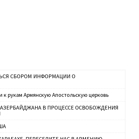
M
И
Н
П
В
Ш
П
ЬСЯ СБОРОМ ИНФОРМАЦИИ О
Б
ли к рукам Армянскую Апостольскую церковь
П
Г
 АЗЕРБАЙДЖАНА В ПРОЦЕССЕ ОСВОБОЖДЕНИЯ
Н
ША
КАРАБАХЕ, ПЕРЕСЕЛИТЕ НАС В АРМЕНИЮ