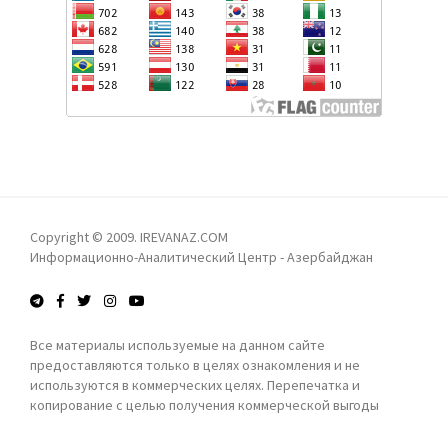
КИТАЙ ВЫСОКО ОЦЕНИВАЮТ РОЛЬ ГРУЗИИ В
АЗЕРБАЙДЖАНСКАЯ ДЕЛЕГАЦИЯ ВО ГЛАВЕ С
РЕГИОНЕ
ПРЕДСЕДАТЕЛЕМ МИЛЛИ МЕДЖЛИСА САХИБОЙ
ГАФАРОВОЙ ПОСЕТИЛА РЯД ГОСУДАРСТВЕННЫХ И
ИСТОРИЧЕСКИХ ОБЪЕКТОВ В ЭФИОПИИ
СУН ЦЗЮНЬ: АЗЕРБАЙДЖАН ВНЕС ЗНАЧИТЕЛЬНЫЙ
ВКЛАД В УКРЕПЛЕНИЕ СТАБИЛЬНОСТИ И
РАЗВИТИЕ РЕГИОНА
Copyright © 2009. IREVANAZ.COM
Информационно-Аналитический Центр - Азербайджан
В БАКИНСКОМ СУДЕ ПРОДОЛЖИЛОСЬ
РАССМОТРЕНИЕ АПЕЛЛЯЦИОННЫХ ЖАЛОБ
ГРАЖДАН АРМЕНИИ
Все материалы используемые на данном сайте
предоставляются только в целях ознакомления и не
используются в коммерческих целях. Перепечатка и
СПИКЕР МИЛЛИ МЕДЖЛИСА АЗЕРБАЙДЖАНА
копирование с целью получения коммерческой выгоды
САХИБА ГАФАРОВА ПРИБЫЛА С ОФИЦИАЛЬНЫМ
запрещены!
ВИЗИТОМ В АДДИС-АБЕБУ: В ХОДЕ ВИЗИТА