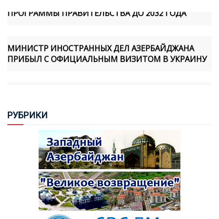
ПРОГРАММЫ ПРАВИТЕЛЬСТВА ДО 2032 ГОДА
МИНИСТР ИНОСТРАННЫХ ДЕЛ АЗЕРБАЙДЖАНА
ПРИБЫЛ С ОФИЦИАЛЬНЫМ ВИЗИТОМ В УКРАИНУ
БИГ ОСУДИЛ ЗАКОНОДАТЕЛЬНУЮ ИНИЦИАТИВУ
АССАМБЛЕИ КОРСИКИ, СВЯЗАННУЮ С Т.Н.
"АРЦАХОМ"
РУБ
РИКИ
САБИНА АЛИЕВА: МИННАЯ ОПАСНОСТЬ ОСТАЕТСЯ
СЕРЬЕЗНОЙ УГРОЗОЙ ДЛЯ АЗЕРБАЙДЖАНА
ПОЧЕМУ ВИЗИТ ПРЕЗИДЕНТА ИЛЬХАМА АЛИЕВА В
КЫРГЫЗСТАН СТАЛ СОБЫТИЕМ СТРАТЕГИЧЕСКОГО
МАСШТАБА