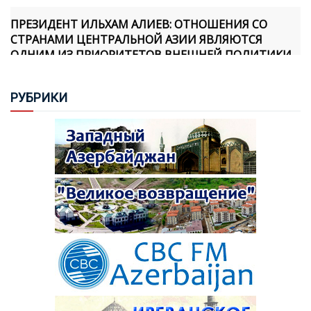
ПРЕЗИДЕНТ ИЛЬХАМ АЛИЕВ: ОТНОШЕНИЯ СО
СТРАНАМИ ЦЕНТРАЛЬНОЙ АЗИИ ЯВЛЯЮТСЯ
ОДНИМ ИЗ ПРИОРИТЕТОВ ВНЕШНЕЙ ПОЛИТИКИ
АЗЕРБАЙДЖАНА
РУБ
РИКИ
ПЕРВОЕ СУДЕБНОЕ ЗАСЕДАНИЕ ПО ДЕЛУ ПРОТИВ
КАТОЛИКОСА ВСЕХ АРМЯН ГАРЕГИНА II СОСТОИТСЯ
7 АВГУСТА
ПАШИНЯН: РЕШЕНИЕ ОТНОСИТЕЛЬНО
СПЕЦИАЛЬНОГО ПОСЛАННИКА ЕЩЕ НЕ ПРИНЯТО
АЙХАН ГАДЖИЗАДЕ: ОФИЦИАЛЬНЫЙ БАКУ ОТВЕРГ
ЗАЯВЛЕНИЕ ФРАНЦИИ ПО ДЕЛУ МАРТИНА РАЙАНА
ПРЕЗИДЕНТ ИЛЬХАМ АЛИЕВ: СЕГОДНЯ
СЛОВАЦКО-АЗЕРБАЙДЖАНСКИЕ ПОЛИТИЧЕСКИЕ