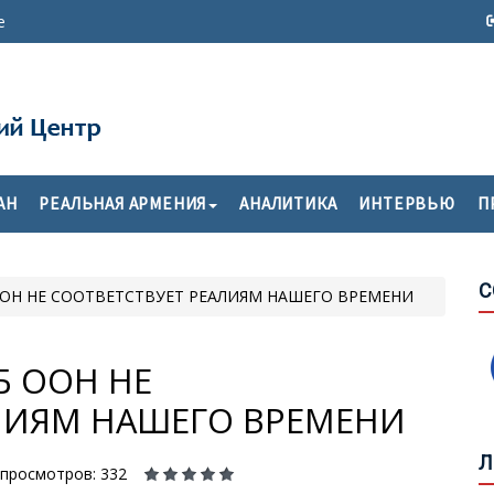
е
П
АН
РЕАЛЬНАЯ АРМЕНИЯ
АНАЛИТИКА
ИНТЕРВЬЮ
П
С
Я
В
С
 ООН НЕ СООТВЕТСТВУЕТ РЕАЛИЯМ НАШЕГО ВРЕМЕНИ
П
П
Б ООН НЕ
Г
ЛИЯМ НАШЕГО ВРЕМЕНИ
Л
П
просмотров: 332
С