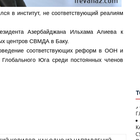
В
лся в институт, не соответствующий реалиям
А
С
езидента Азербайджана Ильхама Алиева к
П
П
С
ых центров СВМДА в Баку.
О
Г
роведение соответствующих реформ в ООН и
В
О
н Глобального Юга среди постоянных членов
П
И
С
П
З
W
С
Т
У
Г
В
Р
К
Г
С
П