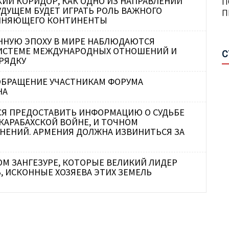
КИЙ КОРИДОР, КАК ОДНО ИЗ НАПРАВЛЕНИЙ
П
УДУЩЕМ БУДЕТ ИГРАТЬ РОЛЬ ВАЖНОГО
С
ДИНЯЮЩЕГО КОНТИНЕНТЫ
А
А
П
П
ЕННУЮ ЭПОХУ В МИРЕ НАБЛЮДАЮТСЯ
А
Н
СИСТЕМЕ МЕЖДУНАРОДНЫХ ОТНОШЕНИЙ И
С
В
Р
РЯДКУ
В
М
ОБРАЩЕНИЕ УЧАСТНИКАМ ФОРУМА
О
Ш
НА
Г
СЯ ПРЕДОСТАВИТЬ ИНФОРМАЦИЮ О СУДЬБЕ
А
 КАРАБАХСКОЙ ВОЙНЕ, И ТОЧНОМ
П
У
НЕНИЙ. АРМЕНИЯ ДОЛЖНА ИЗВИНИТЬСЯ ЗА
Т
О
С
В
Д
НОМ ЗАНГЕЗУРЕ, КОТОРЫЕ ВЕЛИКИЙ ЛИДЕР
П
, ИСКОННЫЕ ХОЗЯЕВА ЭТИХ ЗЕМЕЛЬ
Р
Р
И
С
Ч
Р
Р