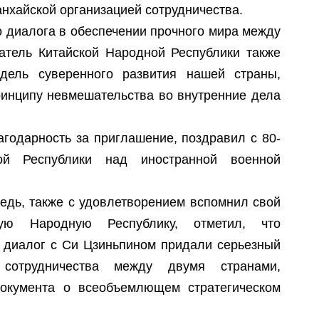
П
нхайской организацией сотрудничества.
С
Г
Р
о диалога в обеспечении прочного мира между
тель Китайской Народной Республики также
Т
дель суверенного развития нашей страны,
П
Т
С
Г
ринципу невмешательства во внутренние дела
П
агодарность за приглашение, поздравил с 80-
А
ой Республики над иностранной военной
О
М
едь, также с удовлетворением вспомнил свой
кую Народную Республику, отметил, что
В
и диалог с Си Цзиньпином придали серьезный
А
 сотрудничества между двумя странами,
документа о всеобъемлющем стратегическом
Р