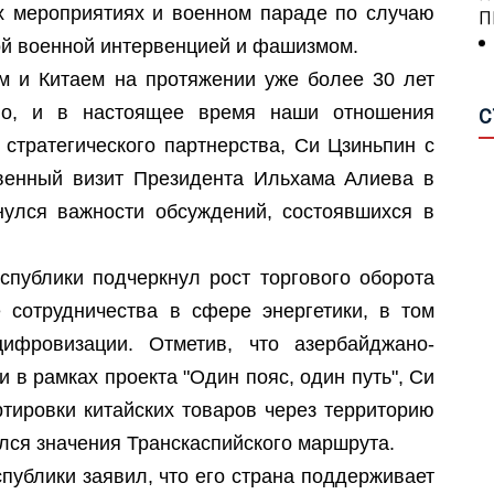
х мероприятиях и военном параде по случаю
А
О
ой военной интервенцией и фашизмом.
А
П
м и Китаем на протяжении уже более 30 лет
П
А
тво, и в настоящее время наши отношения
С
А
 стратегического партнерства, Си Цзиньпин с
С
А
П
венный визит Президента Ильхама Алиева в
Н
нулся важности обсуждений, состоявшихся в
Р
Н
М
П
Ш
спублики подчеркнул рост торгового оборота
сотрудничества в сфере энергетики, в том
Г
П
цифровизации. Отметив, что азербайджано-
С
О
и в рамках проекта "Один пояс, один путь", Си
Я
В
В
ртировки китайских товаров через территорию
З
И
улся значения Транскаспийского маршрута.
публики заявил, что его страна поддерживает
П
И