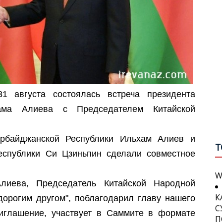
В
В
С
П
П
Г
О
В
М
У
1 августа состоялась встреча президента
А
Г
хама Алиева с Председателем Китайской
В
П
И
ербайджанской Республики Ильхам Алиев и
Т
П
Б
еспублики Си Цзиньпин сделали совместное
W
И
С
К
лиева, Председатель Китайской Народной
С
дорогим другом", поблагодарил главу нашего
П
С
приглашение, участвует в Саммите в формате
П
О