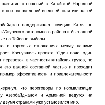
П
 развитие отношений с Китайской Народной
Т
итетных направлений внешней политики нашей
П
ербайджан поддерживает позицию Китая по
У
н-Уйгурского автономного района и был одной
В
ные на Тайване выборы.
что в торговых отношениях между нашими
А
рост. Коснувшись проекта "Один пояс, один
П
т перевозок, в частности китайских грузов, по
С
Г
я его важной составной частью и проходит
О
 пример эффективности и привлекательности
черкнул, что переговоры по нормализации
ду Азербайджаном и Арменией ведутся на
ду двумя странами уже установился мир.