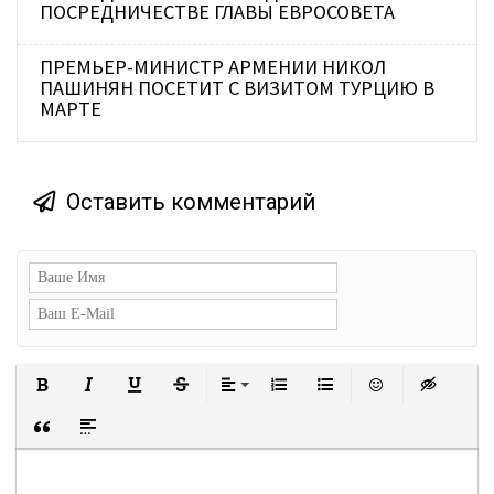
ПОСРЕДНИЧЕСТВЕ ГЛАВЫ ЕВРОСОВЕТА
ПРЕМЬЕР-МИНИСТР АРМЕНИИ НИКОЛ
ПАШИНЯН ПОСЕТИТ С ВИЗИТОМ ТУРЦИЮ В
МАРТЕ
Оставить комментарий
Полужирный
Курсив
Подчеркнутый
Зачеркнутый
Выравнивание
Нумерованный список
Маркированный сп
Вставить с
Встав
Вставка цитаты
Вставка спойлера
ТУРЦИЯ, САУДОВСКАЯ АРАВИЯ И ПАКИСТАН