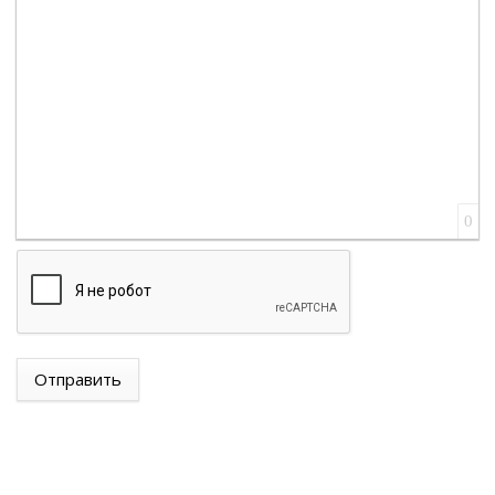
Вставка цитаты
Вставка спойлера
0
Отправить
ТУРЦИЯ, САУДОВСКАЯ АРАВИЯ И ПАКИСТАН
ПОДПИШУТ СОГЛАШЕНИЕ О СОВМЕСТНОЙ
ОБОРОНЕ