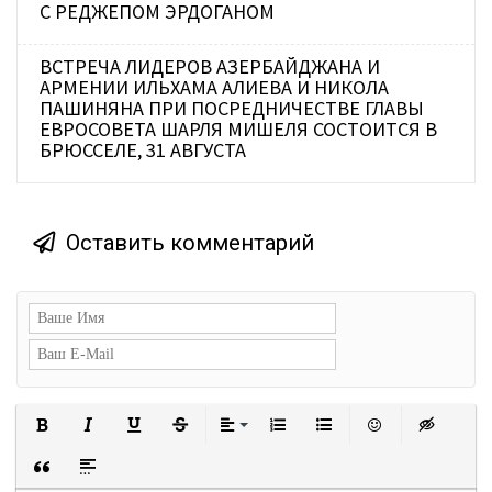
С РЕДЖЕПОМ ЭРДОГАНОМ
ВСТРЕЧА ЛИДЕРОВ АЗЕРБАЙДЖАНА И
АРМЕНИИ ИЛЬХАМА АЛИЕВА И НИКОЛА
ПАШИНЯНА ПРИ ПОСРЕДНИЧЕСТВЕ ГЛАВЫ
ЕВРОСОВЕТА ШАРЛЯ МИШЕЛЯ СОСТОИТСЯ В
БРЮССЕЛЕ, 31 АВГУСТА
Оставить комментарий
Полужирный
Курсив
Подчеркнутый
Зачеркнутый
Выравнивание
Нумерованный список
Маркированный сп
Вставить с
Встав