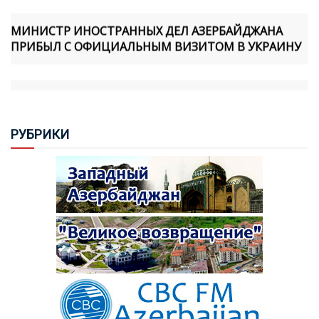
МИНИСТР ИНОСТРАННЫХ ДЕЛ АЗЕРБАЙДЖАНА
ПРИБЫЛ С ОФИЦИАЛЬНЫМ ВИЗИТОМ В УКРАИНУ
БИГ ОСУДИЛ ЗАКОНОДАТЕЛЬНУЮ ИНИЦИАТИВУ
АССАМБЛЕИ КОРСИКИ, СВЯЗАННУЮ С Т.Н.
"АРЦАХОМ"
РУБ
РИКИ
САБИНА АЛИЕВА: МИННАЯ ОПАСНОСТЬ ОСТАЕТСЯ
СЕРЬЕЗНОЙ УГРОЗОЙ ДЛЯ АЗЕРБАЙДЖАНА
ПОЧЕМУ ВИЗИТ ПРЕЗИДЕНТА ИЛЬХАМА АЛИЕВА В
КЫРГЫЗСТАН СТАЛ СОБЫТИЕМ СТРАТЕГИЧЕСКОГО
МАСШТАБА
НИКОЛ ПАШИНЯН В ТРЕТИЙ РАЗ СТАЛ ПРЕМЬЕР-