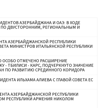
П
И
П
С
Г
Р
ИДЕНТОВ АЗЕРБАЙДЖАНА И ОАЭ: В ХОДЕ
Т
 ПО ДВУСТОРОННИМ, РЕГИОНАЛЬНЫМ И
П
Т
С
Г
П
ЕНТА АЗЕРБАЙДЖАНСКОЙ РЕСПУБЛИКИ
ОВЕТА МИНИСТРОВ ИТАЛЬЯНСКОЙ РЕСПУБЛИКИ
А
ЛО ОСОБО ОТМЕЧЕНО РАСШИРЕНИЕ
О
 - ТБИЛИСИ - КАРС, ПОДЧЕРКНУТО ЗНАЧЕНИЕ
М
АН ПО РАЗВИТИЮ СРЕДИННОГО КОРИДОРА
ИДЕНТА ИЛЬХАМА АЛИЕВА С ГЛАВОЙ СОВЕТА ЕС
В
А
ИДЕНТА АЗЕРБАЙДЖАНСКОЙ РЕСПУБЛИКИ
РОМ РЕСПУБЛИКИ АРМЕНИЯ НИКОЛОМ
Р