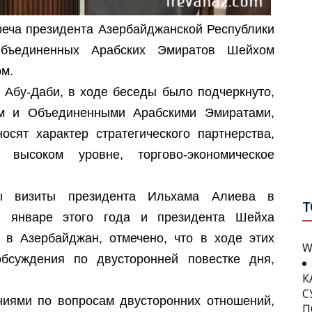
В
реча президента Азербайджанской Республики
бъединенных Арабских Эмиратов Шейхом
В
С
м.
П
П
Г
 Абу-Даби, в ходе беседы было подчеркнуто,
О
В
м и Объединенными Арабскими Эмиратами,
осят характер стратегического партнерства,
У
М
Г
 высоком уровне, торгово-экономическое
А
В
П
ы визиты президента Ильхама Алиева в
И
Т
П
 январе этого года и президента Шейха
Б
W
И
в Азербайджан, отмечено, что в ходе этих
С
обсуждения по двусторонней повестке дня,
К
С
П
иями по вопросам двусторонних отношений,
С
П