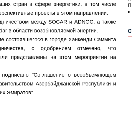
О
аших стран в сфере энергетики, в том числе
А
О
ерспективные проекты в этом направлении.
А
удничеством между SOCAR и ADNOC, а также
П
П
А
ar в области возобновляемой энергии.
С
А
ие состоявшегося в городе Ханкенди Саммита
С
А
удничества, с одобрением отмечено, что
П
Н
ли представлены на этом мероприятии на
Р
Н
М
П
о подписано "Соглашение о всеобъемлющем
Ш
авительством Азербайджанской Республики и
Г
П
их Эмиратов".
С
О
Я
В
В
З
И