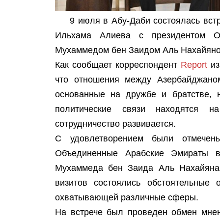
9 июля в Абу-Даби состоялась вст
Ильхама Алиева с президентом О
Мухаммедом бен Заидом Аль Нахайяно
Как сообщает корреспондент
Report
из
что отношения между Азербайджано
основанные на дружбе и братстве, н
политические связи находятся на
сотрудничество развивается.
С удовлетворением были отмечен
Объединенные Арабские Эмираты в
Мухаммеда бен Заида Аль Нахайяна 
визитов состоялись обстоятельные 
охватывающей различные сферы.
На встрече был проведен обмен мнен