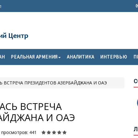
е
Т
П
АН
РЕАЛЬНАЯ АРМЕНИЯ
АНАЛИТИКА
ИНТЕРВЬЮ
П
О
С
С
СЬ ВСТРЕЧА ПРЕЗИДЕНТОВ АЗЕРБАЙДЖАНА И ОАЭ
М
К
АСЬ ВСТРЕЧА
АЙДЖАНА И ОАЭ
Б
О
Л
У
просмотров: 441