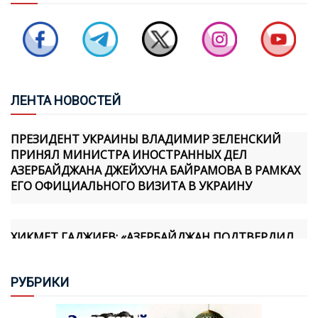
ДОЛЖНЫ ПРЕВРАЩАТЬСЯ В ЗОНЫ КОНФЛИКТА
БАЙРАМОВ И БУДАНОВ ОБСУДИЛИ ОТНОШЕНИЯ
МЕЖДУ АЗЕРБАЙДЖАНОМ И УКРАИНОЙ
ЛЕН
ТА НОВОСТЕЙ
ПРЕЗИДЕНТ УКРАИНЫ ВЛАДИМИР ЗЕЛЕНСКИЙ
ПРИНЯЛ МИНИСТРА ИНОСТРАННЫХ ДЕЛ
АЗЕРБАЙДЖАНА ДЖЕЙХУНА БАЙРАМОВА В РАМКАХ
ЕГО ОФИЦИАЛЬНОГО ВИЗИТА В УКРАИНУ
ХИКМЕТ ГАДЖИЕВ: «АЗЕРБАЙДЖАН ПОДТВЕРДИЛ
СВОЮ ПРИВЕРЖЕННОСТЬ МИРУ ПРАКТИЧЕСКИМИ
ШАГАМИ, И МЫ ОСОЗНАЕМ, ЧТО АРМЯНСКАЯ
СТОРОНА ТАКЖЕ ПРИНЯЛА НОВУЮ
РУБ
РИКИ
ГЕОПОЛИТИЧЕСКУЮ РЕАЛЬНОСТЬ И ФОРМИРУЕТ
СВОЮ ПОЛИТИКУ В ЭТОМ НАПРАВЛЕНИИ»