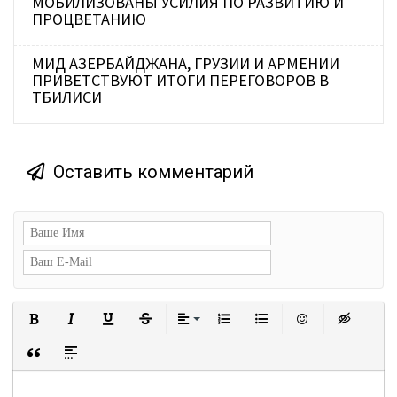
МОБИЛИЗОВАНЫ УСИЛИЯ ПО РАЗВИТИЮ И
ПРОЦВЕТАНИЮ
МИД АЗЕРБАЙДЖАНА, ГРУЗИИ И АРМЕНИИ
ПРИВЕТСТВУЮТ ИТОГИ ПЕРЕГОВОРОВ В
ТБИЛИСИ
Оставить комментарий
Полужирный
Курсив
Подчеркнутый
Зачеркнутый
Выравнивание
Нумерованный список
Маркированный сп
Вставить с
Встав
Вставка цитаты
Вставка спойлера