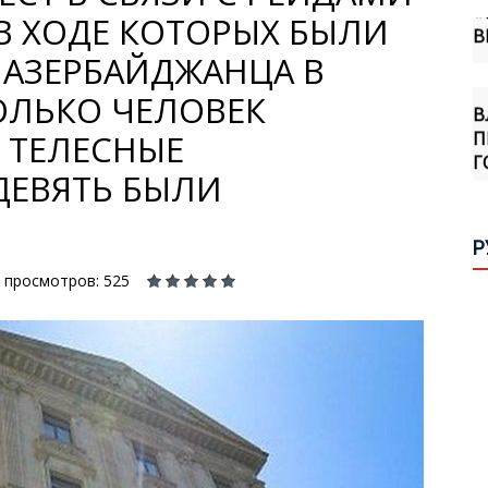
В
 В ХОДЕ КОТОРЫХ БЫЛИ
 АЗЕРБАЙДЖАНЦА В
В
ОЛЬКО ЧЕЛОВЕК
П
Г
 ТЕЛЕСНЫЕ
ДЕВЯТЬ БЫЛИ
М
А
Р
В
просмотров: 525
Б
И
С
С