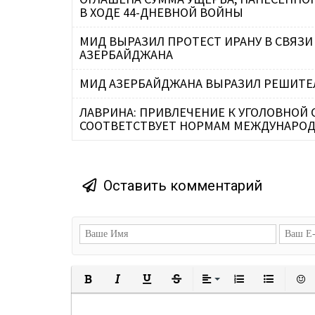
В ХОДЕ 44-ДНЕВНОЙ ВОЙНЫ
МИД ВЫРАЗИЛ ПРОТЕСТ ИРАНУ В СВЯЗИ
АЗЕРБАЙДЖАНА
МИД АЗЕРБАЙДЖАНА ВЫРАЗИЛ РЕШИТЕ
ЛАВРИНА: ПРИВЛЕЧЕНИЕ К УГОЛОВНОЙ
СООТВЕТСТВУЕТ НОРМАМ МЕЖДУНАРОД
Оставить комментарий
Полужирный
Курсив
Подчеркнутый
Зачеркнутый
Выравнивани
Нумерованн
Марки