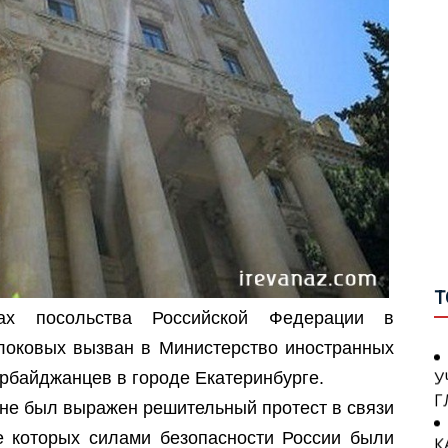
О
А
П
А
С
С
П
О
В
Н
П
П
И
П
Т
П
W
х посольства Российской Федерации в
С
Я
локовых вызван в Министерство иностранных
У
В
Г
ербайджанцев в городе Екатеринбурге.
оне был выражен решительный протест в связи
К
е которых силами безопасности России были
П
С