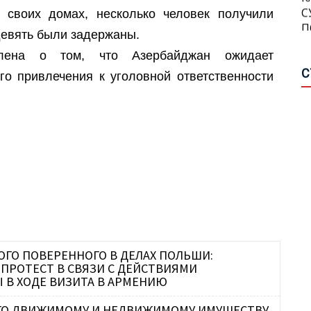
П
П
 своих домах, несколько человек получили
Г
П
евять были задержаны.
млена о том, что Азербайджан ожидает
А
П
С
П
го привлечения к уголовной ответственности
Н
С
Р
П
М
Ш
А
О
О
А
М
П
А
В
Г
А
ГО ПОВЕРЕННОГО В ДЕЛАХ ПОЛЬШИ:
ПРОТЕСТ В СВЯЗИ С ДЕЙСТВИЯМИ
О
 В ХОДЕ ВИЗИТА В АРМЕНИЮ
В
З
Р
ОГО ДВИЖИМОМУ И НЕДВИЖИМОМУ ИМУЩЕСТВУ