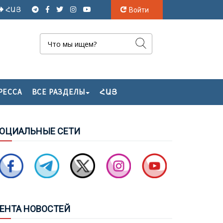
ՀԱՅ
Войти
РЕССА
ВСЕ РАЗДЕЛЫ
ՀԱՅ
ИКМЕТ ГАДЖИЕВ: «АЗЕРБАЙДЖАН
ОДТВЕРДИЛ СВОЮ ПРИВЕРЖЕННОСТЬ
ИРУ ПРАКТИЧЕСКИМИ ШАГАМИ, И МЫ
ОЦ
ИАЛЬНЫЕ СЕТИ
СОЗНАЕМ, ЧТО АРМЯНСКАЯ СТОРОНА
АКЖЕ ПРИНЯЛА НОВУЮ
ЕОПОЛИТИЧЕСКУЮ РЕАЛЬНОСТЬ И
ОРМИРУЕТ СВОЮ ПОЛИТИКУ В ЭТОМ
АПРАВЛЕНИИ»
ЕН
ТА НОВОСТЕЙ
TÜRKIYE GAZETESI» ИСКАЗИЛА РЯД