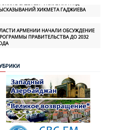
ЫСКАЗЫВАНИЙ ХИКМЕТА ГАДЖИЕВА
ЛАСТИ АРМЕНИИ НАЧАЛИ ОБСУЖДЕНИЕ
РОГРАММЫ ПРАВИТЕЛЬСТВА ДО 2032
ОДА
ИНИСТР ИНОСТРАННЫХ ДЕЛ
ЗЕРБАЙДЖАНА ПРИБЫЛ С ОФИЦИАЛЬНЫМ
УБ
РИКИ
ИЗИТОМ В УКРАИНУ
ИГ ОСУДИЛ ЗАКОНОДАТЕЛЬНУЮ
НИЦИАТИВУ АССАМБЛЕИ КОРСИКИ,
ВЯЗАННУЮ С Т.Н. "АРЦАХОМ"
АБИНА АЛИЕВА: МИННАЯ ОПАСНОСТЬ