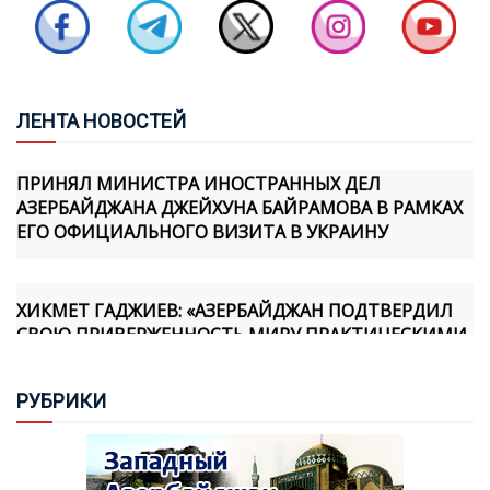
БАЙРАМОВ И БУДАНОВ ОБСУДИЛИ ОТНОШЕНИЯ
МЕЖДУ АЗЕРБАЙДЖАНОМ И УКРАИНОЙ
ЛЕН
ТА НОВОСТЕЙ
ПРЕЗИДЕНТ УКРАИНЫ ВЛАДИМИР ЗЕЛЕНСКИЙ
ПРИНЯЛ МИНИСТРА ИНОСТРАННЫХ ДЕЛ
АЗЕРБАЙДЖАНА ДЖЕЙХУНА БАЙРАМОВА В РАМКАХ
ЕГО ОФИЦИАЛЬНОГО ВИЗИТА В УКРАИНУ
ХИКМЕТ ГАДЖИЕВ: «АЗЕРБАЙДЖАН ПОДТВЕРДИЛ
СВОЮ ПРИВЕРЖЕННОСТЬ МИРУ ПРАКТИЧЕСКИМИ
ШАГАМИ, И МЫ ОСОЗНАЕМ, ЧТО АРМЯНСКАЯ
СТОРОНА ТАКЖЕ ПРИНЯЛА НОВУЮ
ГЕОПОЛИТИЧЕСКУЮ РЕАЛЬНОСТЬ И ФОРМИРУЕТ
РУБ
РИКИ
СВОЮ ПОЛИТИКУ В ЭТОМ НАПРАВЛЕНИИ»
«TÜRKIYE GAZETESI» ИСКАЗИЛА РЯД