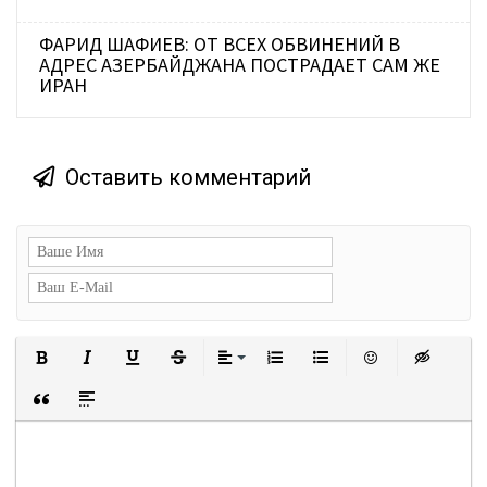
ФАРИД ШАФИЕВ: ОТ ВСЕХ ОБВИНЕНИЙ В
АДРЕС АЗЕРБАЙДЖАНА ПОСТРАДАЕТ САМ ЖЕ
ИРАН
Оставить комментарий
Полужирный
Курсив
Подчеркнутый
Зачеркнутый
Выравнивание
Нумерованный список
Маркированный сп
Вставить с
Встав
Вставка цитаты
Вставка спойлера