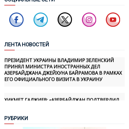
СОВБЕЗ ТУРЦИИ: ЧЕРНОЕ И КАСПИЙСКОЕ МОРЯ НЕ
ДОЛЖНЫ ПРЕВРАЩАТЬСЯ В ЗОНЫ КОНФЛИКТА
БАЙРАМОВ И БУДАНОВ ОБСУДИЛИ ОТНОШЕНИЯ
МЕЖДУ АЗЕРБАЙДЖАНОМ И УКРАИНОЙ
ЛЕН
ТА НОВОСТЕЙ
ПРЕЗИДЕНТ УКРАИНЫ ВЛАДИМИР ЗЕЛЕНСКИЙ
ПРИНЯЛ МИНИСТРА ИНОСТРАННЫХ ДЕЛ
АЗЕРБАЙДЖАНА ДЖЕЙХУНА БАЙРАМОВА В РАМКАХ
ЕГО ОФИЦИАЛЬНОГО ВИЗИТА В УКРАИНУ
ХИКМЕТ ГАДЖИЕВ: «АЗЕРБАЙДЖАН ПОДТВЕРДИЛ
СВОЮ ПРИВЕРЖЕННОСТЬ МИРУ ПРАКТИЧЕСКИМИ
ШАГАМИ, И МЫ ОСОЗНАЕМ, ЧТО АРМЯНСКАЯ
СТОРОНА ТАКЖЕ ПРИНЯЛА НОВУЮ
РУБ
РИКИ
ГЕОПОЛИТИЧЕСКУЮ РЕАЛЬНОСТЬ И ФОРМИРУЕТ
СВОЮ ПОЛИТИКУ В ЭТОМ НАПРАВЛЕНИИ»