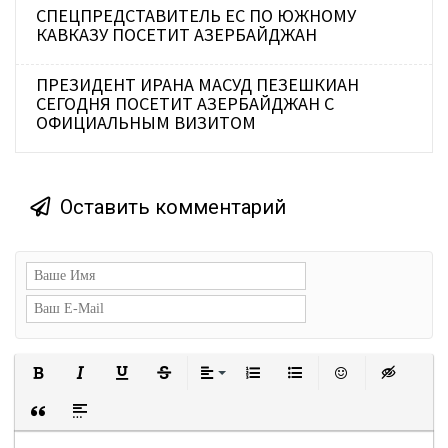
СПЕЦПРЕДСТАВИТЕЛЬ ЕС ПО ЮЖНОМУ
КАВКАЗУ ПОСЕТИТ АЗЕРБАЙДЖАН
ПРЕЗИДЕНТ ИРАНА МАСУД ПЕЗЕШКИАН
СЕГОДНЯ ПОСЕТИТ АЗЕРБАЙДЖАН С
ОФИЦИАЛЬНЫМ ВИЗИТОМ
Оставить комментарий
Полужирный
Курсив
Подчеркнутый
Зачеркнутый
Выравнивание
Нумерованный список
Маркированный сп
Вставить с
Встав
Вставка цитаты
Вставка спойлера