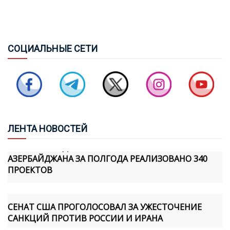
ПАШИНЯН ПОЗВОНИЛ ИЛЬХАМУ АЛИЕВУ, ЛИДЕРЫ
ОБСУДИЛИ TRIPP И ПРОДВИЖЕНИЕ МИРНОГО
СОЦ
ИАЛЬНЫЕ СЕТИ
ПРОЦЕССА
АРЬЕ ЛАЙТСТОУН: США ПЕРЕЗАПУСТИЛИ
ОТНОШЕНИЯ С АЗЕРБАЙДЖАНОМ И АРМЕНИЕЙ
ЛЕН
ТА НОВОСТЕЙ
НА ОСВОБОЖДЕННЫХ ТЕРРИТОРИЯХ
АЗЕРБАЙДЖАНА ЗА ПОЛГОДА РЕАЛИЗОВАНО 340
ПРОЕКТОВ
СЕНАТ США ПРОГОЛОСОВАЛ ЗА УЖЕСТОЧЕНИЕ
САНКЦИЙ ПРОТИВ РОССИИ И ИРАНА