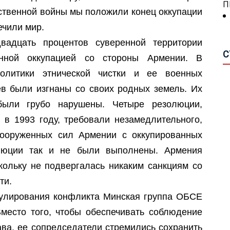
А
ественной войны мы положили конец оккупации
П
П
ечили мир.
С
Н
П
вадцать процентов суверенной территории
Р
С
М
нной оккупацией со стороны Армении. В
Ш
олитики этнической чистки и ее военных
А
О
О
в были изгнаны со своих родных земель. Их
А
М
были грубо нарушены. Четыре резолюции,
П
в 1993 году, требовали незамедлительного,
А
вооруженных сил Армении с оккупированных
В
Г
А
олюции так и не были выполнены. Армения
кольку не подвергалась никаким санкциям со
О
В
ти.
Р
З
П
гулирования конфликта Минская группа ОБСЕ
И
Т
место того, чтобы обеспечивать соблюдение
И
ва, ее сопредседатели стремились сохранить