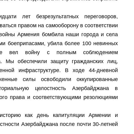
С
П
Р
У
дцати лет безрезультатных переговоров,
В
Т
аться правом на самооборону в соответствии
Т
 войны Армения бомбила наши города и села
Г
А
ыми боеприпасами, убила более 100 невинных
П
же вел войну с полным соблюдением
С
а. Мы обеспечили защиту гражданских лиц,
Г
О
енной инфраструктуре. В ходе 44-дневной
женные силы освободили оккупированные
ториальную целостность Азербайджана в
С
ого права и соответствующими резолюциями
З
С
историю как день капитуляции Армении и
стности Азербайджана после почти 30-летней
В
Р