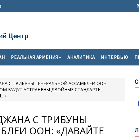
е
Х
П
М
АН
РЕАЛЬНАЯ АРМЕНИЯ
АНАЛИТИКА
ИНТЕРВЬЮ
П
О
Т
Г
Ф
С
АНА С ТРИБУНЫ ГЕНЕРАЛЬНОЙ АССАМБЛЕИ ООН:
Н
ОМ БУДУТ УСТРАНЕНЫ ДВОЙНЫЕ СТАНДАРТЫ,
Й…»
«
ДЖАНА С ТРИБУНЫ
В
БЛЕИ ООН: «ДАВАЙТЕ
Л