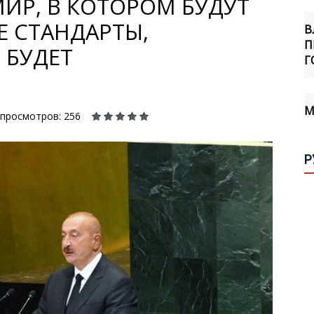
ИР, В КОТОРОМ БУДУТ
В
П
 СТАНДАРТЫ,
Г
 БУДЕТ
М
А
В
просмотров: 256
Р
Б
И
С
С
О
А