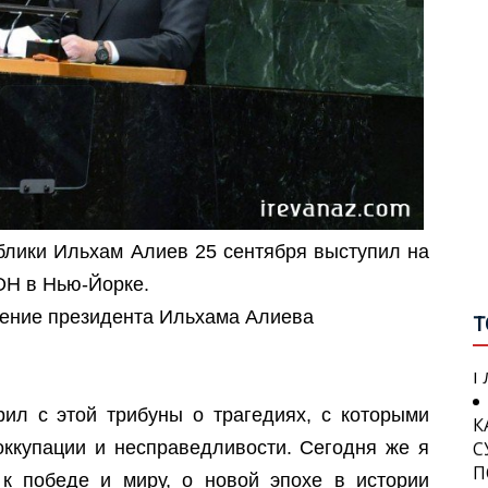
П
А
С
С
П
О
Н
В
П
П
И
П
П
блики Ильхам Алиев 25 сентября выступил на
W
С
ОН в Нью-Йорке.
Я
У
ление президента Ильхама Алиева
В
Т
Г
К
П
С
рил с этой трибуны о трагедиях, с которыми
П
П
Г
 оккупации и несправедливости. Сегодня же я
П
к победе и миру, о новой эпохе в истории