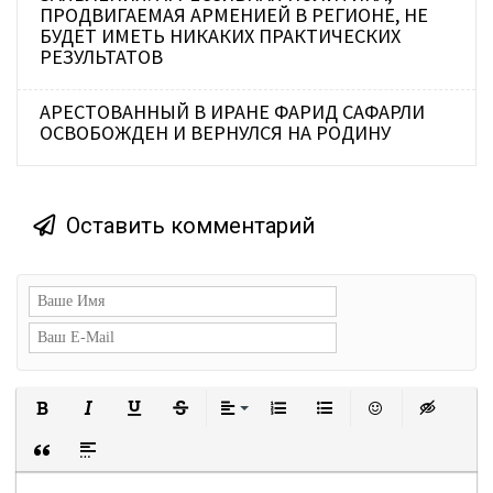
ПРОДВИГАЕМАЯ АРМЕНИЕЙ В РЕГИОНЕ, НЕ
БУДЕТ ИМЕТЬ НИКАКИХ ПРАКТИЧЕСКИХ
РЕЗУЛЬТАТОВ
АРЕСТОВАННЫЙ В ИРАНЕ ФАРИД САФАРЛИ
ОСВОБОЖДЕН И ВЕРНУЛСЯ НА РОДИНУ
Оставить комментарий
Полужирный
Курсив
Подчеркнутый
Зачеркнутый
Выравнивание
Нумерованный список
Маркированный сп
Вставить с
Встав
Вставка цитаты
Вставка спойлера