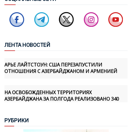
ЭКОНОМИЧЕСКИЕ ВОПРОСЫ
ПАШИНЯН ПОЗВОНИЛ ИЛЬХАМУ АЛИЕВУ, ЛИДЕРЫ
ОБСУДИЛИ TRIPP И ПРОДВИЖЕНИЕ МИРНОГО
ПРОЦЕССА
ЛЕН
ТА НОВОСТЕЙ
АРЬЕ ЛАЙТСТОУН: США ПЕРЕЗАПУСТИЛИ
ОТНОШЕНИЯ С АЗЕРБАЙДЖАНОМ И АРМЕНИЕЙ
НА ОСВОБОЖДЕННЫХ ТЕРРИТОРИЯХ
АЗЕРБАЙДЖАНА ЗА ПОЛГОДА РЕАЛИЗОВАНО 340
ПРОЕКТОВ
РУБ
РИКИ
СЕНАТ США ПРОГОЛОСОВАЛ ЗА УЖЕСТОЧЕНИЕ
САНКЦИЙ ПРОТИВ РОССИИ И ИРАНА